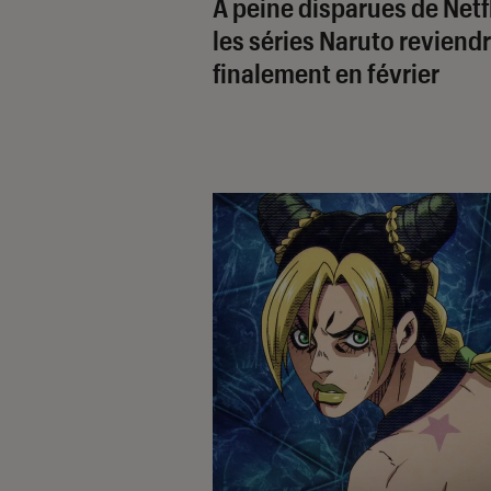
À peine disparues de Netfl
les séries
Naruto
reviend
finalement en février