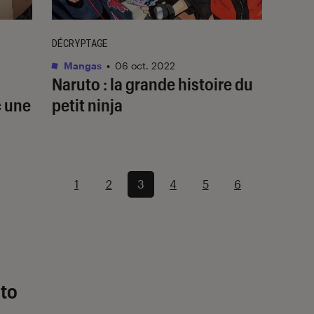
DÉCRYPTAGE
Mangas
•
06 oct. 2022
Naruto : la grande histoire du
c une
petit ninja
1
2
3
4
5
6
uto