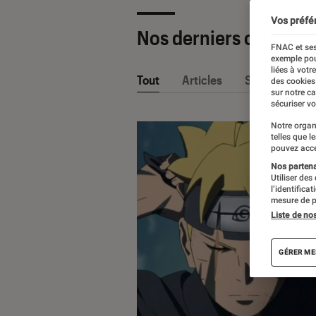
Vos préfé
Nos derniers contenu
FNAC et ses
exemple pou
liées à votr
Tout
Articles
Sélections et
des cookies
sur notre c
sécuriser vo
Notre organ
telles que l
pouvez acce
Nos partenai
Utiliser des
l’identifica
mesure de p
Liste de no
GÉRER ME