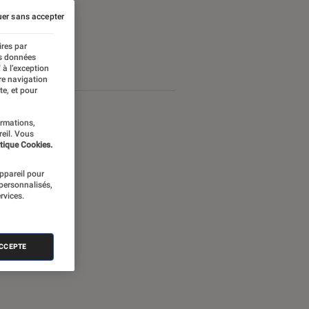
er sans accepter
ires par
es données
 à l’exception
re navigation
te, et pour
ormations,
reil. Vous
tique Cookies.
appareil pour
 personnalisés,
rvices.
ACCEPTE