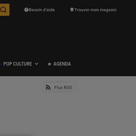
Besoin d’aide
Trouver mon magasin
Des suggestions de produits vont vous être proposées pendant vo
POP CULTURE
AGENDA
Flux RSS