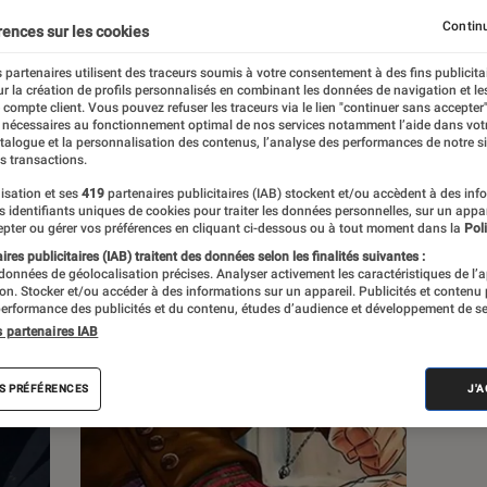
Continu
rences sur les cookies
s
 partenaires utilisent des traceurs soumis à votre consentement à des fins publicita
r la création de profils personnalisés en combinant les données de navigation et l
e compte client. Vous pouvez refuser les traceurs via le lien "continuer sans accepter"
 guides
Tests
 nécessaires au fonctionnement optimal de nos services notamment l’aide dans vot
atalogue et la personnalisation des contenus, l’analyse des performances de notre si
s transactions.
isation et ses
419
partenaires publicitaires (IAB) stockent et/ou accèdent à des inf
es identifiants uniques de cookies pour traiter les données personnelles, sur un appa
pter ou gérer vos préférences en cliquant ci-dessous ou à tout moment dans la
Poli
res publicitaires (IAB) traitent des données selon les finalités suivantes :
 données de géolocalisation précises. Analyser activement les caractéristiques de l’
tion. Stocker et/ou accéder à des informations sur un appareil. Publicités et contenu
erformance des publicités et du contenu, études d’audience et développement de se
s partenaires IAB
S PRÉFÉRENCES
J'