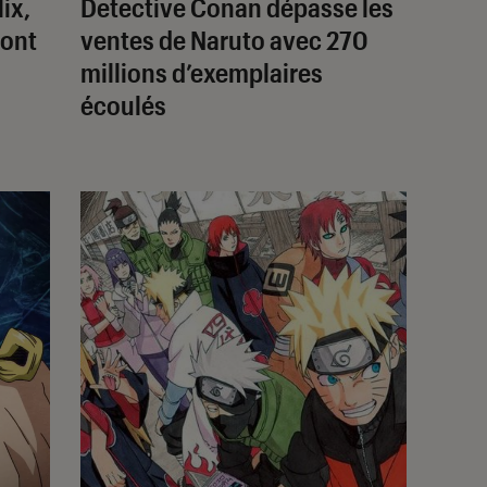
ix,
Detective Conan
dépasse les
ront
ventes de
Naruto
avec 270
millions d’exemplaires
écoulés