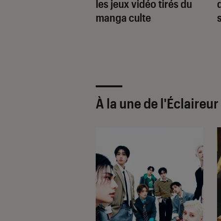
en de temps va
les jeux vidéo tirés du
 la pause du
manga culte
a ?
À la une de
l'Éclaireu