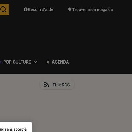
Besoin d’aide
Trouver mon magasin
Des suggestions de produits vont vous être proposées pendant vo
POP CULTURE
AGENDA
Flux RSS
er sans accepter