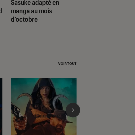
Sasuke adapté en
terminera la partie
d
manga au mois
l’anime, et aura-t-
d’octobre
une suite ?
VOIR TOUT
l'Éclaireur fnac">