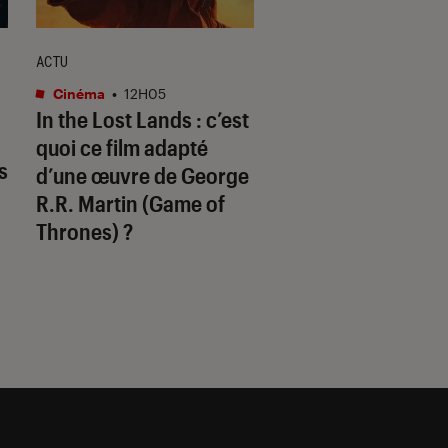
ACTU
ACTU
Cinéma
•
12H05
Séries
•
10H30
In the Lost Lands
: c’est
Ma vie avec les Wa
quoi ce film adapté
Boys
: comment s
s
d’une œuvre de George
termine la saison 
R.R. Martin (
Game of
Thrones
) ?