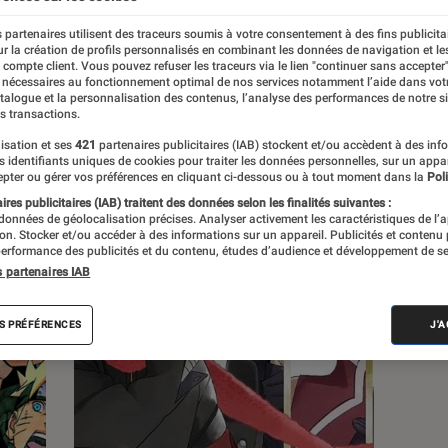
 partenaires utilisent des traceurs soumis à votre consentement à des fins publicita
s
r la création de profils personnalisés en combinant les données de navigation et l
e compte client. Vous pouvez refuser les traceurs via le lien "continuer sans accepter"
 nécessaires au fonctionnement optimal de nos services notamment l’aide dans vot
atalogue et la personnalisation des contenus, l’analyse des performances de notre si
 guides
Tests
s transactions.
isation et ses
421
partenaires publicitaires (IAB) stockent et/ou accèdent à des inf
es identifiants uniques de cookies pour traiter les données personnelles, sur un appa
pter ou gérer vos préférences en cliquant ci-dessous ou à tout moment dans la
Poli
res publicitaires (IAB) traitent des données selon les finalités suivantes :
 données de géolocalisation précises. Analyser activement les caractéristiques de l’
tion. Stocker et/ou accéder à des informations sur un appareil. Publicités et contenu
erformance des publicités et du contenu, études d’audience et développement de se
s partenaires IAB
S PRÉFÉRENCES
J'