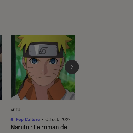
ACTU
ACTU
Pop Culture
•
03 oct. 2022
Mangas
•
10 mar. 20
Naruto : Le roman de
Boruto
: quand se