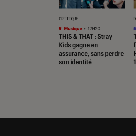
CRITIQUE
D
cation
•
06 août. 2026
Musique
•
12H20
 barre la route aux
THIS & THAT
: Stray
ses tierces : ce
Kids gagne en
faut savoir pour se
assurance, sans perdre
rer
son identité