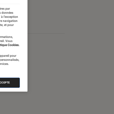
ires par
es données
 à l’exception
re navigation
te, et pour
ormations,
reil. Vous
tique Cookies.
appareil pour
 personnalisés,
rvices.
ACCEPTE