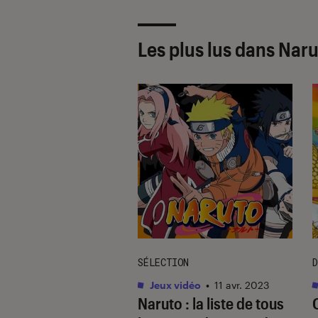
Les plus lus dans Nar
SÉLECTION
D
as
•
21 avr. 2023
Jeux vidéo
•
11 avr. 2023
o
: après l’anime,
Naruto : la liste de tous