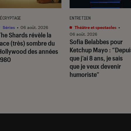
ÉCRYPTAGE
ENTRETIEN
Séries
•
06 août. 2026
Théâtre et spectacles
•
The Shards
révèle la
06 août. 2026
Sofia Belabbes pour
face (très) sombre du
Ketchup Mayo
: “Depui
Hollywood des années
que j’ai 8 ans, je sais
1980
que je veux devenir
humoriste”