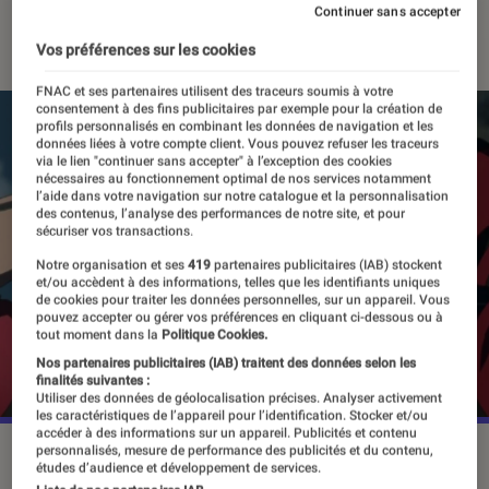
Continuer sans accepter
21 avril 2023
・
Par
Vincent Oms
Vos préférences sur les cookies
FNAC et ses partenaires utilisent des traceurs soumis à votre
consentement à des fins publicitaires par exemple pour la création de
profils personnalisés en combinant les données de navigation et les
données liées à votre compte client. Vous pouvez refuser les traceurs
via le lien "continuer sans accepter" à l’exception des cookies
nécessaires au fonctionnement optimal de nos services notamment
l’aide dans votre navigation sur notre catalogue et la personnalisation
des contenus, l’analyse des performances de notre site, et pour
sécuriser vos transactions.
Notre organisation et ses
419
partenaires publicitaires (IAB) stockent
et/ou accèdent à des informations, telles que les identifiants uniques
de cookies pour traiter les données personnelles, sur un appareil. Vous
pouvez accepter ou gérer vos préférences en cliquant ci-dessous ou à
tout moment dans la
Politique Cookies.
Nos partenaires publicitaires (IAB) traitent des données selon les
finalités suivantes :
Utiliser des données de géolocalisation précises. Analyser activement
les caractéristiques de l’appareil pour l’identification. Stocker et/ou
accéder à des informations sur un appareil. Publicités et contenu
personnalisés, mesure de performance des publicités et du contenu,
Le fils de Naruto fait son grand retour après une longue
études d’audience et développement de services.
pause.
©Shueisha