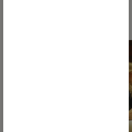
À la une de
VOIR TOUT
l'Éclaireur FNAC
l'Éclaireur fnac">