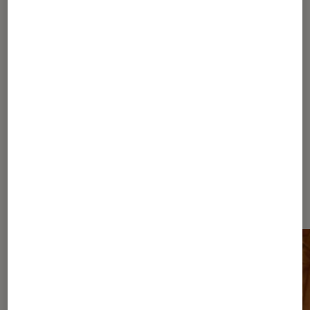
Séries
•
16 mai. 2019
Plongée au cœur des cartels : la
sélection de films et de séries qui rend
accro
Les plus lus dans Narcos