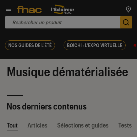
Trouv
De
NOS GUIDES DE L'ÉTÉ
BOICHI : L'EXPO VIRTUELLE
Musique dématérialisée
Nos derniers contenus
Tout
Articles
Sélections et guides
Tests