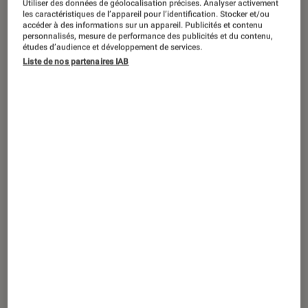
Utiliser des données de géolocalisation précises. Analyser activement
ACTU
les caractéristiques de l’appareil pour l’identification. Stocker et/ou
accéder à des informations sur un appareil. Publicités et contenu
Smartphones
•
30 jan. 2015
personnalisés, mesure de performance des publicités et du contenu,
Enceinte bluetooth Ultimate Ears
études d’audience et développement de services.
Liste de nos partenaires IAB
Megaboom : encore plus puissante et
autonome !