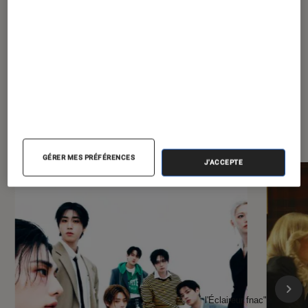
votre ordinateur ?
À la une de
VOIR TOUT
l'Éclaireur FNAC
GÉRER MES PRÉFÉRENCES
J'ACCEPTE
l'Éclaireur fnac">