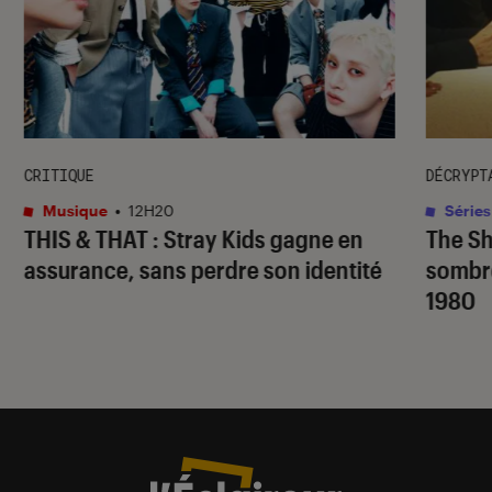
CRITIQUE
DÉCRYPT
Musique
•
12H20
Séries
THIS & THAT
: Stray Kids gagne en
The S
assurance, sans perdre son identité
sombr
1980