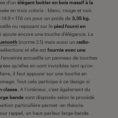
rme d’un
élégant boitier en bois massif à la
sée en trois coloris : blanc, rouge et noir.
 14.9 × 17.6 cm pour un poids de
3,35 kg.
l quelle ou reposant sur le
pied fourni en
lui ajoute encore une touche d’élégance. La
luetooth
(norme 2.1) mais aussi un
radio-
sélections et elle est
fournie avec une
 l’enceinte accueille un panneau de touches
rées qu’elles en sont invisibles tant qu’on
 faire, il faut appuyer sur une touche en
lumage. Tout cela participe à ce design si
n classe
. A l’intérieur, c’est également du
large bande
sont disposés selon le procédé
ition particulière permet -en théorie-
Pour rappel, un haut-parleur large-bande