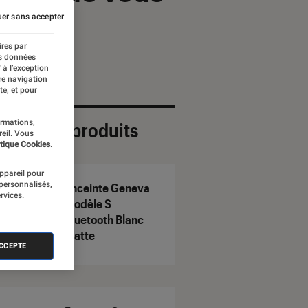
er sans accepter
ires par
es données
 à l’exception
re navigation
te, et pour
ormations,
ection de produits
reil. Vous
tique Cookies.
appareil pour
 personnalisés,
Enceinte Geneva
rvices.
Modèle S
Bluetooth Blanc
Matte
ACCEPTE