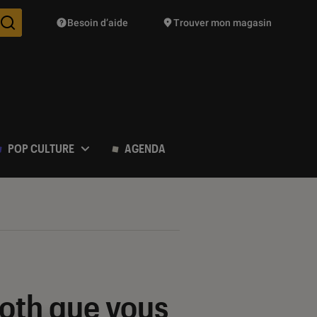
Besoin d’aide
Trouver mon magasin
Des suggestions de produits vont vous être proposées pendant vo
POP CULTURE
AGENDA
oth que vous