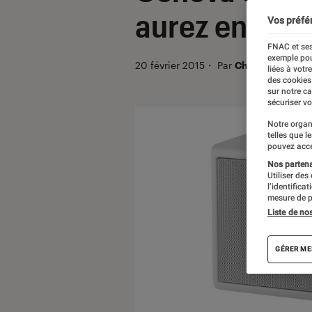
aurez envie d
Vos préfé
FNAC et ses
exemple pou
20 février 2015
・
Par
Christian Ferreo
liées à votr
des cookies
sur notre c
sécuriser vo
Notre organ
telles que l
pouvez acce
Nos partenai
Utiliser des
l’identifica
mesure de p
Liste de no
GÉRER ME