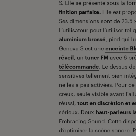
S. Elle se présente sous la fo
finition parfaite.
Elle est propo
Ses dimensions sont de 23.5 ×
L’utilisateur peut l’utiliser te
aluminium brossé
, pied qui 
Geneva S est une
enceinte B
réveil
, un
tuner FM
avec 6 pré
télécommande
. Le dessus de
sensitives tellement bien intég
ne les a pas activées. Pour ce
creux, seule visible avant l’al
réussi,
tout en discrétion et e
sérieux. Deux
haut-parleurs 
Embracing Sound. Cette dispos
d’optimiser la scène sonore. 