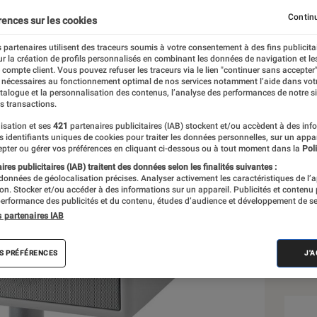
e montrer !
Continu
rences sur les cookies
 partenaires utilisent des traceurs soumis à votre consentement à des fins publicita
r la création de profils personnalisés en combinant les données de navigation et l
l
e compte client. Vous pouvez refuser les traceurs via le lien "continuer sans accepter"
 nécessaires au fonctionnement optimal de nos services notamment l’aide dans vot
atalogue et la personnalisation des contenus, l’analyse des performances de notre si
s transactions.
isation et ses
421
partenaires publicitaires (IAB) stockent et/ou accèdent à des inf
Sél
es identifiants uniques de cookies pour traiter les données personnelles, sur un appa
pter ou gérer vos préférences en cliquant ci-dessous ou à tout moment dans la
Poli
res publicitaires (IAB) traitent des données selon les finalités suivantes :
 données de géolocalisation précises. Analyser activement les caractéristiques de l’
tion. Stocker et/ou accéder à des informations sur un appareil. Publicités et contenu
erformance des publicités et du contenu, études d’audience et développement de se
s partenaires IAB
S PRÉFÉRENCES
J'