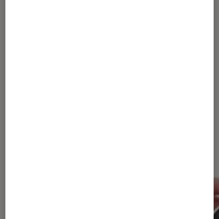
lecteur mp3 Philips Vibe FM !
1
2
3
4
Les plus lus dans Musique
dématérialisée