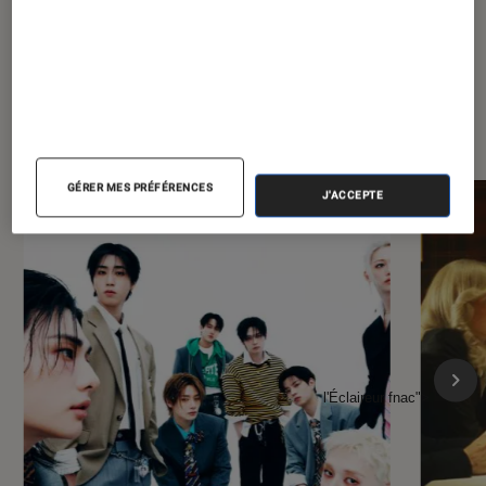
À la une de
VOIR TOUT
l'Éclaireur FNAC
GÉRER MES PRÉFÉRENCES
J'ACCEPTE
l'Éclaireur fnac">