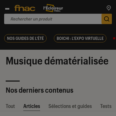
Trouv
De
NOS GUIDES DE L'ÉTÉ
BOICHI : L'EXPO VIRTUELLE
Musique dématérialisée
Nos derniers contenus
Tout
Articles
Sélections et guides
Tests