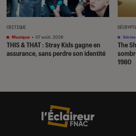
CRITIQUE
DÉCRYPT
Musique
•
07 août. 2026
Séries
THIS & THAT
: Stray Kids gagne en
The S
assurance, sans perdre son identité
sombr
1980