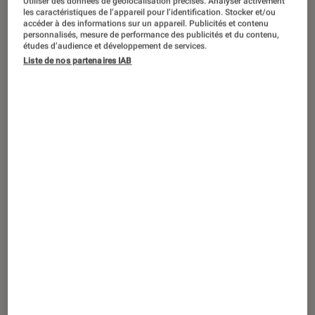
Utiliser des données de géolocalisation précises. Analyser activement
ACTU
les caractéristiques de l’appareil pour l’identification. Stocker et/ou
accéder à des informations sur un appareil. Publicités et contenu
Société numérique
•
14 jan. 2026
personnalisés, mesure de performance des publicités et du contenu,
Bandcamp prend position contre la
études d’audience et développement de services.
Liste de nos partenaires IAB
musique générée par IA