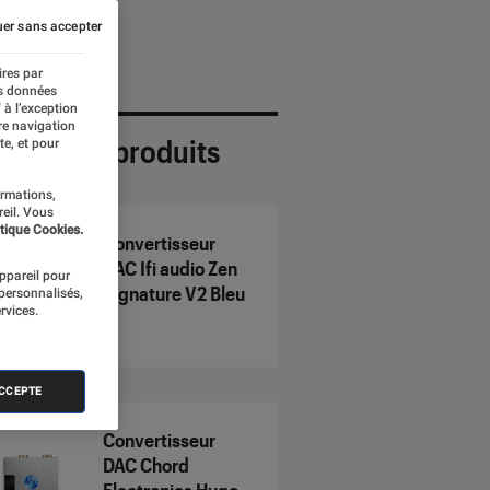
er sans accepter
ires par
es données
 à l’exception
re navigation
ection de produits
te, et pour
ormations,
reil. Vous
tique Cookies.
Convertisseur
DAC Ifi audio Zen
appareil pour
Signature V2 Bleu
 personnalisés,
rvices.
ACCEPTE
Convertisseur
DAC Chord