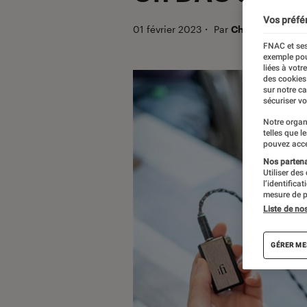
Vos préfé
01 février 2023
・
Par
Christian Ferreo
FNAC et ses
exemple pou
liées à votr
des cookies
sur notre c
sécuriser vo
Notre organ
telles que l
pouvez acce
Nos partenai
Utiliser des
l’identifica
mesure de p
Liste de no
GÉRER ME