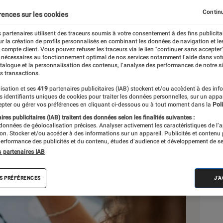
Continu
rences sur les cookies
l
 partenaires utilisent des traceurs soumis à votre consentement à des fins publicita
r la création de profils personnalisés en combinant les données de navigation et l
e compte client. Vous pouvez refuser les traceurs via le lien "continuer sans accepter"
 nécessaires au fonctionnement optimal de nos services notamment l’aide dans vot
Sél
atalogue et la personnalisation des contenus, l’analyse des performances de notre si
s transactions.
isation et ses
419
partenaires publicitaires (IAB) stockent et/ou accèdent à des inf
es identifiants uniques de cookies pour traiter les données personnelles, sur un appa
pter ou gérer vos préférences en cliquant ci-dessous ou à tout moment dans la
Poli
res publicitaires (IAB) traitent des données selon les finalités suivantes :
 données de géolocalisation précises. Analyser activement les caractéristiques de l’
tion. Stocker et/ou accéder à des informations sur un appareil. Publicités et contenu
erformance des publicités et du contenu, études d’audience et développement de se
s partenaires IAB
S PRÉFÉRENCES
J'