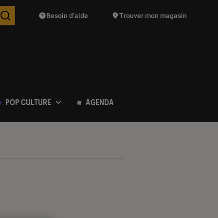
Besoin d’aide
Trouver mon magasin
Des suggestions de produits vont vous être proposées pendant vo
POP CULTURE
AGENDA