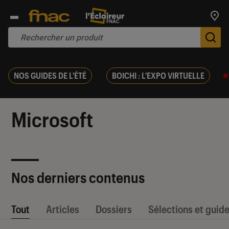
Trouv
De
NOS GUIDES DE L'ÉTÉ
BOICHI : L'EXPO VIRTUELLE
Microsoft
Nos derniers contenus
Tout
Articles
Dossiers
Sélections et guid