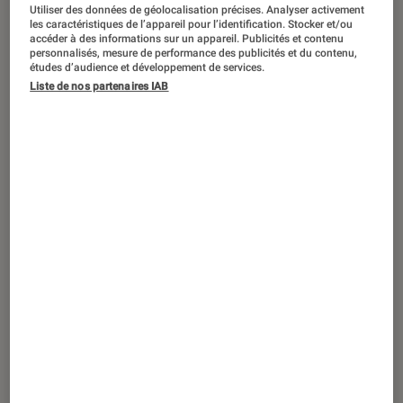
ACTU
Utiliser des données de géolocalisation précises. Analyser activement
les caractéristiques de l’appareil pour l’identification. Stocker et/ou
Application
•
27 mar. 2023
accéder à des informations sur un appareil. Publicités et contenu
personnalisés, mesure de performance des publicités et du contenu,
Microsoft répare la vulnérabilité qui
études d’audience et développement de services.
permettait de récupérer les informations
Liste de nos partenaires IAB
d’une image modifiée