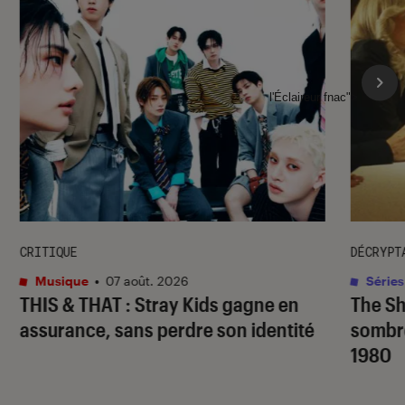
l'Éclaireur fnac">
CRITIQUE
DÉCRYPT
Musique
•
07 août. 2026
Séries
THIS & THAT
: Stray Kids gagne en
The S
assurance, sans perdre son identité
sombr
1980