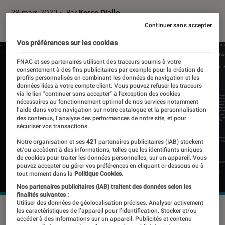
29 mars 2023
・
Par
Kesso Diallo
Continuer sans accepter
Vos préférences sur les cookies
FNAC et ses partenaires utilisent des traceurs soumis à votre
consentement à des fins publicitaires par exemple pour la création de
profils personnalisés en combinant les données de navigation et les
données liées à votre compte client. Vous pouvez refuser les traceurs
via le lien "continuer sans accepter" à l’exception des cookies
nécessaires au fonctionnement optimal de nos services notamment
l’aide dans votre navigation sur notre catalogue et la personnalisation
des contenus, l’analyse des performances de notre site, et pour
sécuriser vos transactions.
Notre organisation et ses
421
partenaires publicitaires (IAB) stockent
et/ou accèdent à des informations, telles que les identifiants uniques
de cookies pour traiter les données personnelles, sur un appareil. Vous
pouvez accepter ou gérer vos préférences en cliquant ci-dessous ou à
tout moment dans la
Politique Cookies.
Nos partenaires publicitaires (IAB) traitent des données selon les
finalités suivantes :
Utiliser des données de géolocalisation précises. Analyser activement
Les utilisateurs peuvent poser des questions en langage
les caractéristiques de l’appareil pour l’identification. Stocker et/ou
accéder à des informations sur un appareil. Publicités et contenu
naturel dans une barre de prompt.
©Microsoft