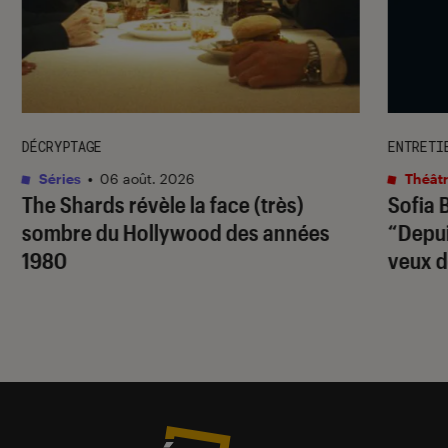
DÉCRYPTAGE
ENTRETI
Séries
•
06 août. 2026
Théâtr
The Shards
révèle la face (très)
Sofia 
sombre du Hollywood des années
“Depuis
1980
veux d