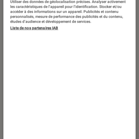
Utiliser des données de géolocalisation précises. Analyser activement
ACTU
les caractéristiques de l’appareil pour l’identification. Stocker et/ou
accéder à des informations sur un appareil. Publicités et contenu
Mangas
•
18 nov. 2022
personnalisés, mesure de performance des publicités et du contenu,
L’auteur de
Chainsaw Man
banni
études d’audience et développement de services.
Liste de nos partenaires IAB
temporairement de Twitter