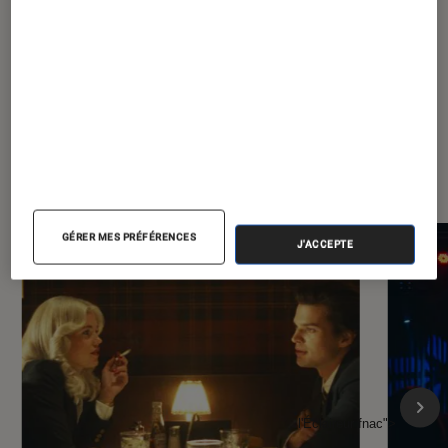
À la une de
VOIR TOUT
l'Éclaireur FNAC
GÉRER MES PRÉFÉRENCES
J'ACCEPTE
l'Éclaireur fnac">