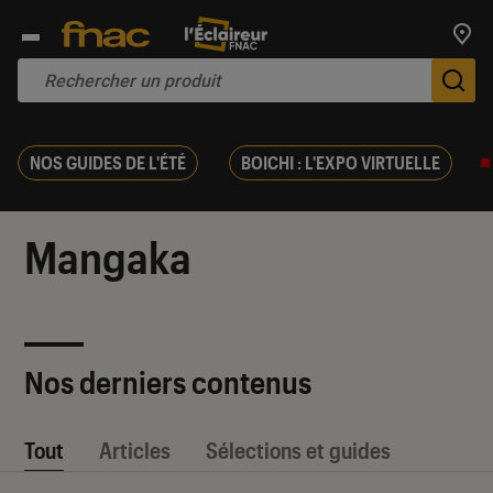
Trouv
De
NOS GUIDES DE L'ÉTÉ
BOICHI : L'EXPO VIRTUELLE
Mangaka
Nos derniers contenus
Tout
Articles
Sélections et guides