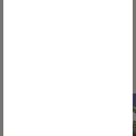
1
...
15
25
30
...
33
34
35
36
37
...
42
Les plus lus dans Manga