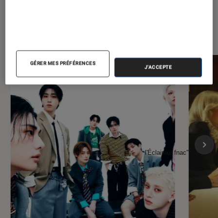
À la une de
VOIR TOUT
l'Éclaireur FNAC
GÉRER MES PRÉFÉRENCES
J'ACCEPTE
l'Éclaireur fnac">