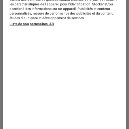
SÉLECTION
les caractéristiques de l’appareil pour l’identification. Stocker et/ou
accéder à des informations sur un appareil. Publicités et contenu
Figurines et jeux
•
18 avr. 2024
personnalisés, mesure de performance des publicités et du contenu,
10 chats super badass à la conquête du
études d’audience et développement de services.
Liste de nos partenaires IAB
monde