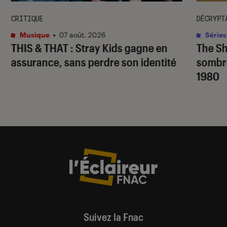
CRITIQUE
DÉCRYPT
Musique
•
07 août. 2026
Séries
THIS & THAT
: Stray Kids gagne en
The S
assurance, sans perdre son identité
sombr
1980
Suivez la Fnac