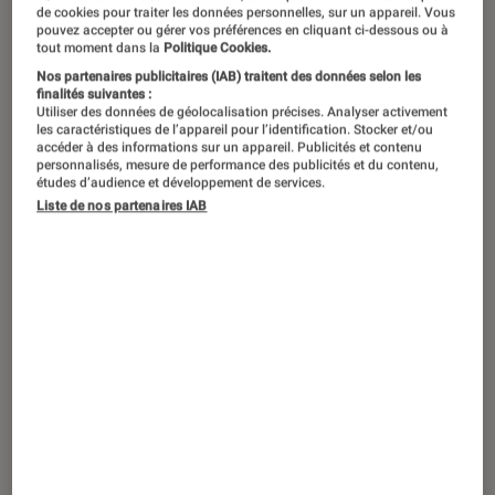
©dr
de cookies pour traiter les données personnelles, sur un appareil. Vous
pouvez accepter ou gérer vos préférences en cliquant ci-dessous ou à
tout moment dans la
Politique Cookies.
Nos partenaires publicitaires (IAB) traitent des données selon les
La saga Dragon Ball continue de faire
finalités suivantes :
Utiliser des données de géolocalisation précises. Analyser activement
l’actualité, grâce à des nouveautés
les caractéristiques de l’appareil pour l’identification. Stocker et/ou
accéder à des informations sur un appareil. Publicités et contenu
spécialement conçues pour en
personnalisés, mesure de performance des publicités et du contenu,
approfondir encore l’univers. Suites,
études d’audience et développement de services.
Liste de nos partenaires IAB
spin-offs et films dérivés sont ainsi à
l’honneur, au gré des parution. On a
sélectionné pour vous les
indispensables à lire (et à voir) pour se
mettre à jour.
Un peu d’histoire
Née de la fertile imagination d’
Akira Toriyama
,