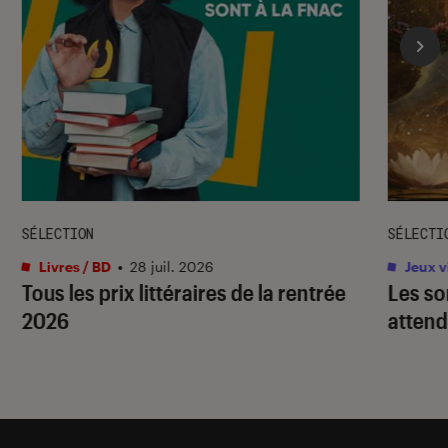
SÉLECTION
SÉLECTI
Livres / BD
•
28 juil. 2026
Jeux v
Tous les prix littéraires de la rentrée
Les so
2026
attend