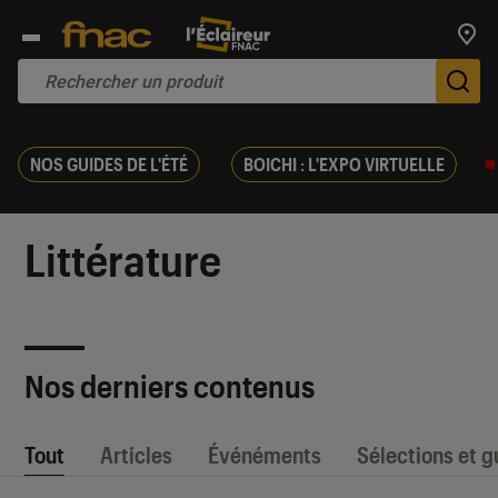
Trouv
De
NOS GUIDES DE L'ÉTÉ
BOICHI : L'EXPO VIRTUELLE
Littérature
Nos derniers contenus
Tout
Articles
Événéments
Sélections et g