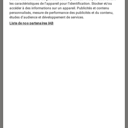
ARTICLE
les caractéristiques de l’appareil pour l’identification. Stocker et/ou
accéder à des informations sur un appareil. Publicités et contenu
Livres / BD
•
16 mar. 2021
personnalisés, mesure de performance des publicités et du contenu,
études d’audience et développement de services.
Les secrets de ma mère, Jessie Burton
Liste de nos partenaires IAB