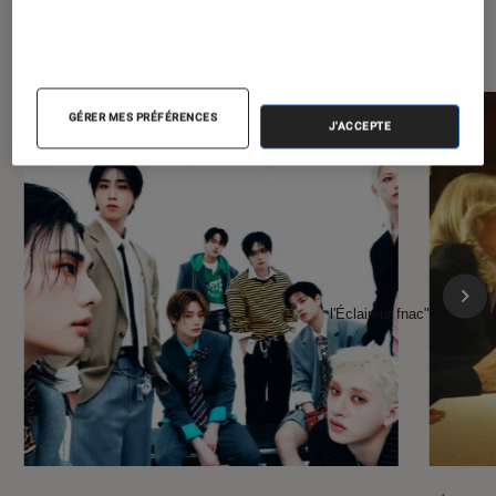
À la une de
VOIR TOUT
l'Éclaireur FNAC
GÉRER MES PRÉFÉRENCES
J'ACCEPTE
l'Éclaireur fnac">