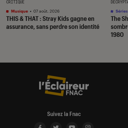
CRITIQUE
DÉCRYPT
Musique
•
07 août. 2026
Séries
THIS & THAT
: Stray Kids gagne en
The S
assurance, sans perdre son identité
sombr
1980
Suivez la Fnac