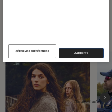
À la une de
VOIR TOUT
l'Éclaireur FNAC
GÉRER MES PRÉFÉRENCES
J'ACCEPTE
l'Éclaireur fnac">