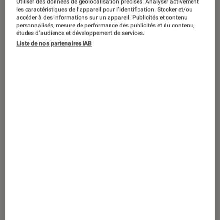
Utiliser des données de géolocalisation précises. Analyser activement
DÉCRYPTAGE
les caractéristiques de l’appareil pour l’identification. Stocker et/ou
accéder à des informations sur un appareil. Publicités et contenu
Livres / BD
•
11 mar. 2023
personnalisés, mesure de performance des publicités et du contenu,
Au NON des femmes
de Jennifer Tamas :
études d’audience et développement de services.
Liste de nos partenaires IAB
chasser le male gaze de la littérature et
de nos contes de fée