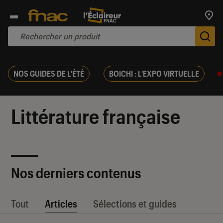
Trouv
De
NOS GUIDES DE L'ÉTÉ
BOICHI : L'EXPO VIRTUELLE
Littérature française
Nos derniers contenus
Tout
Articles
Sélections et guides