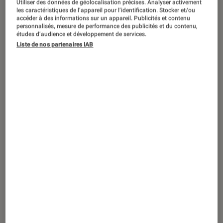
Utiliser des données de géolocalisation précises. Analyser activement
ACTU
les caractéristiques de l’appareil pour l’identification. Stocker et/ou
accéder à des informations sur un appareil. Publicités et contenu
Application
•
11 août. 2022
personnalisés, mesure de performance des publicités et du contenu,
Google Meet et Google Duo ne font
études d’audience et développement de services.
Liste de nos partenaires IAB
désormais plus qu’un