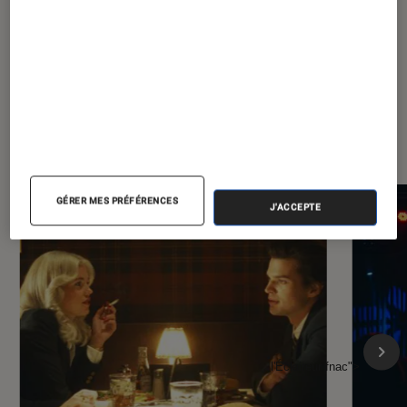
À la une de
VOIR TOUT
l'Éclaireur FNAC
GÉRER MES PRÉFÉRENCES
J'ACCEPTE
l'Éclaireur fnac">