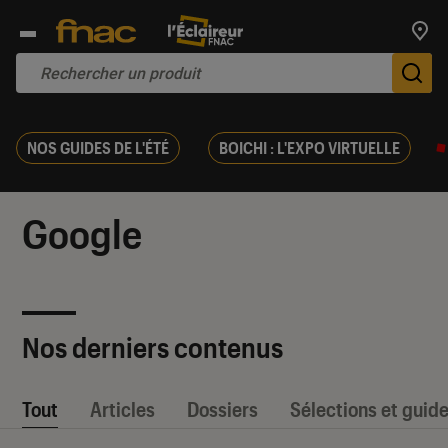
Trouv
De
NOS GUIDES DE L'ÉTÉ
BOICHI : L'EXPO VIRTUELLE
Google
Nos derniers contenus
Tout
Articles
Dossiers
Sélections et guid