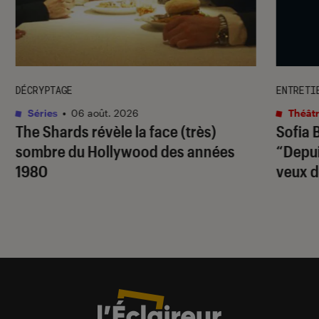
DÉCRYPTAGE
ENTRETI
Séries
•
06 août. 2026
Théâtr
The Shards
révèle la face (très)
Sofia 
sombre du Hollywood des années
“Depuis
1980
veux d