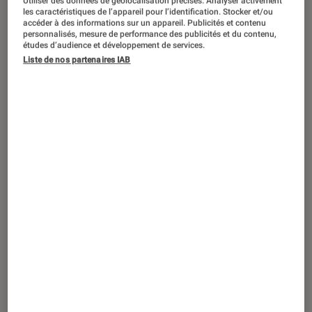
Utiliser des données de géolocalisation précises. Analyser activement
ACTU
les caractéristiques de l’appareil pour l’identification. Stocker et/ou
accéder à des informations sur un appareil. Publicités et contenu
Objets connectés
•
04 déc. 2020
personnalisés, mesure de performance des publicités et du contenu,
La nouvelle gamme Google Nest
études d’audience et développement de services.
Liste de nos partenaires IAB
présentée par McFly et Carlito !