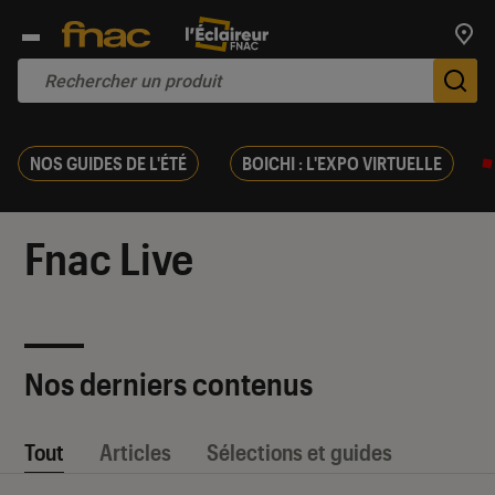
Trouv
De
NOS GUIDES DE L'ÉTÉ
BOICHI : L'EXPO VIRTUELLE
Fnac Live
Nos derniers contenus
Tout
Articles
Sélections et guides