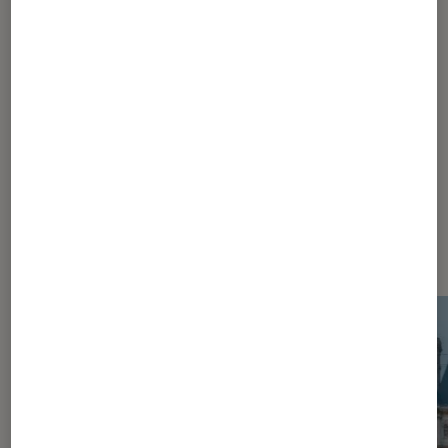
1
...
5
6
7
8
9
Les plus lus dans Fnac Live