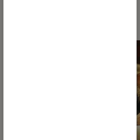
À la une de
VOIR TOUT
l'Éclaireur FNAC
l'Éclaireur fnac">