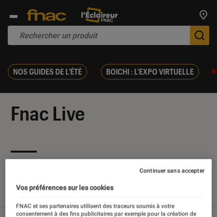
Trouv
De
NOS GUIDES DE L'ÉTÉ
BOICHI : L'EXPO VIRTUELLE
Fnac Live
Nos derniers contenus
Continuer sans accepter
Vos préférences sur les cookies
Tout
Articles
Sélections et guides
FNAC et ses partenaires utilisent des traceurs soumis à votre
consentement à des fins publicitaires par exemple pour la création de