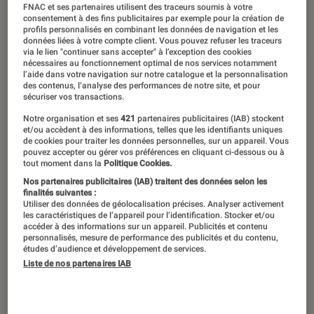
images !
FNAC et ses partenaires utilisent des traceurs soumis à votre
consentement à des fins publicitaires par exemple pour la création de
profils personnalisés en combinant les données de navigation et les
données liées à votre compte client. Vous pouvez refuser les traceurs
16 juillet 2019
・
Par
Mélanie.G
via le lien "continuer sans accepter" à l’exception des cookies
nécessaires au fonctionnement optimal de nos services notamment
l’aide dans votre navigation sur notre catalogue et la personnalisation
des contenus, l’analyse des performances de notre site, et pour
sécuriser vos transactions.
Notre organisation et ses
421
partenaires publicitaires (IAB) stockent
et/ou accèdent à des informations, telles que les identifiants uniques
de cookies pour traiter les données personnelles, sur un appareil. Vous
pouvez accepter ou gérer vos préférences en cliquant ci-dessous ou à
tout moment dans la
Politique Cookies.
Nos partenaires publicitaires (IAB) traitent des données selon les
finalités suivantes :
Utiliser des données de géolocalisation précises. Analyser activement
les caractéristiques de l’appareil pour l’identification. Stocker et/ou
accéder à des informations sur un appareil. Publicités et contenu
00:00
/
00:42
personnalisés, mesure de performance des publicités et du contenu,
études d’audience et développement de services.
Liste de nos partenaires IAB
Il faisait bien chaud cette année, mais
ça n’a pas démotivé le public du Fnac