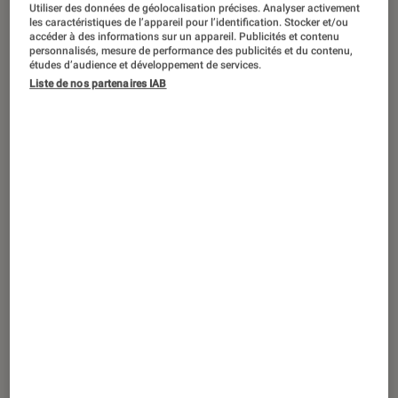
ACTU
Utiliser des données de géolocalisation précises. Analyser activement
les caractéristiques de l’appareil pour l’identification. Stocker et/ou
accéder à des informations sur un appareil. Publicités et contenu
Livres / BD
•
04 avr. 2024
personnalisés, mesure de performance des publicités et du contenu,
Et si on consommait mieux : un patron
études d’audience et développement de services.
s’engage
Liste de nos partenaires IAB