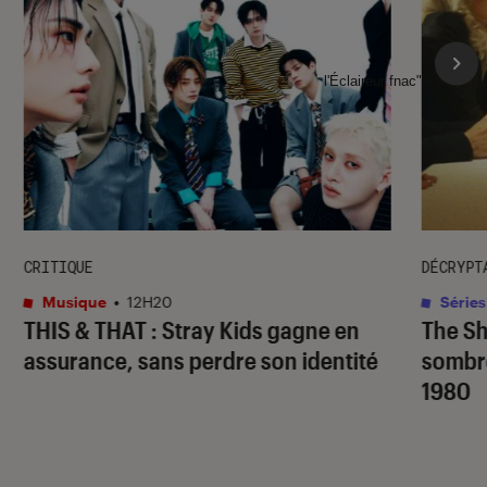
l'Éclaireur fnac">
CRITIQUE
DÉCRYPT
Musique
•
12H20
Séries
THIS & THAT
: Stray Kids gagne en
The S
assurance, sans perdre son identité
sombr
1980