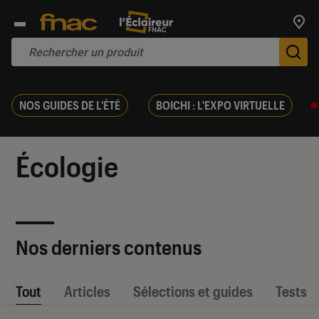
Trouv
De
NOS GUIDES DE L'ÉTÉ
BOICHI : L'EXPO VIRTUELLE
Écologie
Nos derniers contenus
Tout
Articles
Sélections et guides
Tests