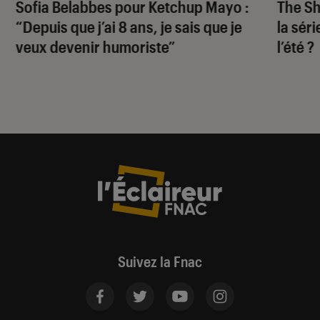
Sofia Belabbes pour
Ketchup Mayo
:
The S
“Depuis que j’ai 8 ans, je sais que je
la sér
veux devenir humoriste”
l’été ?
Suivez la Fnac