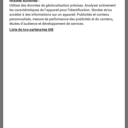
finalités suivantes :
ACTU
Utiliser des données de géolocalisation précises. Analyser activement
les caractéristiques de l’appareil pour l’identification. Stocker et/ou
Société numérique
•
06 juil. 2022
accéder à des informations sur un appareil. Publicités et contenu
Un milliard de Chinois potentiellement
personnalisés, mesure de performance des publicités et du contenu,
études d’audience et développement de services.
concernés par la plus grande fuite de
Liste de nos partenaires IAB
données du pays