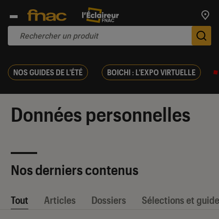
Trouv
De
NOS GUIDES DE L'ÉTÉ
BOICHI : L'EXPO VIRTUELLE
Données personnelles
Nos derniers contenus
Tout
Articles
Dossiers
Sélections et guid