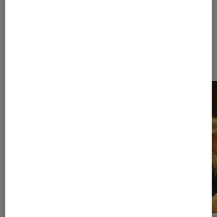
À la une de
VOIR TOUT
l'Éclaireur FNAC
l'Éclaireur fnac">