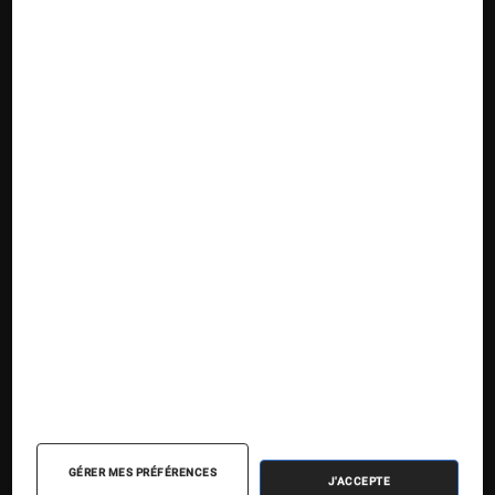
Suivez la Fnac
Nos contenus
Nos flux RSS
Articles
Tests
Dossiers
Sélections et guides
Agenda
GÉRER MES PRÉFÉRENCES
J'ACCEPTE