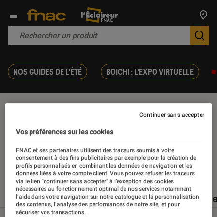
Trouv
De
NOS GUIDES DE L'ÉTÉ
BOICHI : L'EXPO VIRTUELLE
Données personnelles
Continuer sans accepter
Vos préférences sur les cookies
FNAC et ses partenaires utilisent des traceurs soumis à votre
consentement à des fins publicitaires par exemple pour la création de
Nos derniers contenus
profils personnalisés en combinant les données de navigation et les
données liées à votre compte client. Vous pouvez refuser les traceurs
via le lien "continuer sans accepter" à l’exception des cookies
nécessaires au fonctionnement optimal de nos services notamment
Tout
Articles
Dossiers
Sélections et guid
l’aide dans votre navigation sur notre catalogue et la personnalisation
des contenus, l’analyse des performances de notre site, et pour
sécuriser vos transactions.