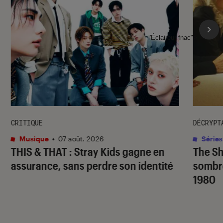
l'Éclaireur fnac">
CRITIQUE
DÉCRYPT
Musique
•
07 août. 2026
Séries
THIS & THAT
: Stray Kids gagne en
The S
assurance, sans perdre son identité
sombr
1980