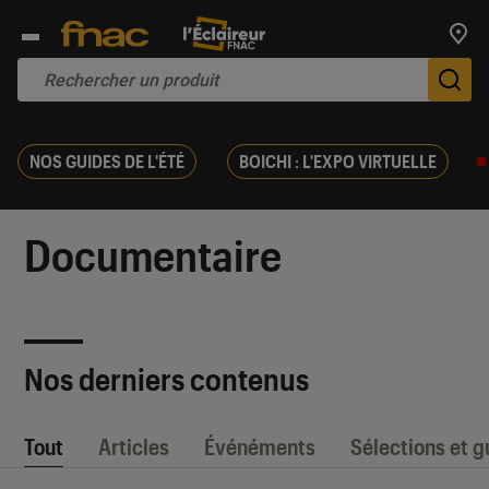
Trouv
De
NOS GUIDES DE L'ÉTÉ
BOICHI : L'EXPO VIRTUELLE
Documentaire
Nos derniers contenus
Tout
Articles
Événéments
Sélections et g