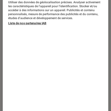
ACTU
Utiliser des données de géolocalisation précises. Analyser activement
les caractéristiques de l’appareil pour l’identification. Stocker et/ou
accéder à des informations sur un appareil. Publicités et contenu
Séries
•
04 mar. 2025
personnalisés, mesure de performance des publicités et du contenu,
Les femmes riches ne courent pas les
études d’audience et développement de services.
rues
: un documentaire sur l’injustice
Liste de nos partenaires IAB
économique