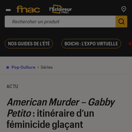
Trouv
De
NOS GUIDES DE L'ÉTÉ
BOICHI : L'EXPO VIRTUELLE
Pop Culture
Séries
ACTU
American Murder – Gabby
Petito
: itinéraire d’un
féminicide glaçant