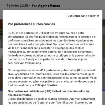
17 février 2025
・
Par
Agathe Renac
Continuer sans accepter
Vos préférences sur les cookies
FNAC et ses partenaires utilisent des traceurs soumis à votre
consentement à des fins publicitaires par exemple pour la création de
profils personnalisés en combinant les données de navigation et les
données liées à votre compte client. Vous pouvez refuser les traceurs
via le lien "continuer sans accepter" à l’exception des cookies
nécessaires au fonctionnement optimal de nos services notamment
l’aide dans votre navigation sur notre catalogue et la personnalisation
des contenus, l’analyse des performances de notre site, et pour
sécuriser vos transactions.
Notre organisation et ses
419
partenaires publicitaires (IAB) stockent
et/ou accèdent à des informations, telles que les identifiants uniques
de cookies pour traiter les données personnelles, sur un appareil. Vous
pouvez accepter ou gérer vos préférences en cliquant ci-dessous ou à
tout moment dans la
Politique Cookies.
Nos partenaires publicitaires (IAB) traitent des données selon les
finalités suivantes :
Gabby Petito et Brian Laundrie durant leur road trip.
Utiliser des données de géolocalisation précises. Analyser activement
©Netflix
les caractéristiques de l’appareil pour l’identification. Stocker et/ou