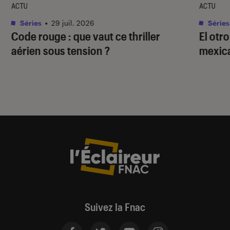
ACTU
ACTU
Séries
•
29 juil. 2026
Séries
Code rouge
: que vaut ce thriller
El otr
aérien sous tension ?
mexica
Suivez la Fnac