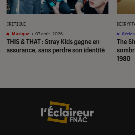
CRITIQUE
DÉCRYPT
Musique
•
07 août. 2026
Séries
THIS & THAT
: Stray Kids gagne en
The S
assurance, sans perdre son identité
sombr
1980