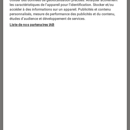
Carrefour lance Hopla, son ChatGPT
Utiliser des données de géolocalisation précises. Analyser activement
les caractéristiques de l’appareil pour l’identification. Stocker et/ou
pour vous aider à faire vos courses
accéder à des informations sur un appareil. Publicités et contenu
personnalisés, mesure de performance des publicités et du contenu,
études d’audience et développement de services.
Liste de nos partenaires IAB