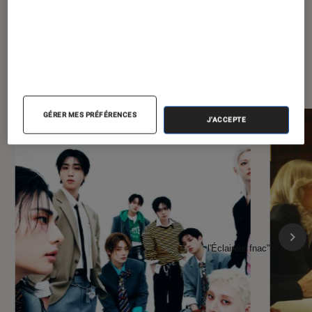
À la une de
VOIR TOUT
l'Éclaireur FNAC
GÉRER MES PRÉFÉRENCES
J'ACCEPTE
l'Éclaireur fnac">