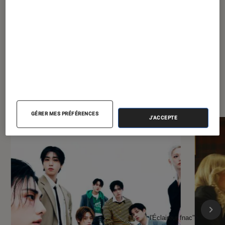
À la une de
VOIR TOUT
l'Éclaireur FNAC
GÉRER MES PRÉFÉRENCES
J'ACCEPTE
l'Éclaireur fnac">