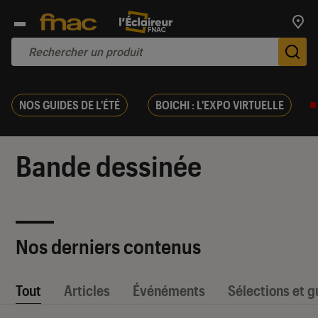
Trouv
De
NOS GUIDES DE L'ÉTÉ
BOICHI : L'EXPO VIRTUELLE
Bande dessinée
Nos derniers contenus
Tout
Articles
Événéments
Sélections et g