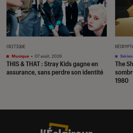
CRITIQUE
DÉCRYPT
Musique
•
07 août. 2026
Séries
THIS & THAT
: Stray Kids gagne en
The S
assurance, sans perdre son identité
sombr
1980