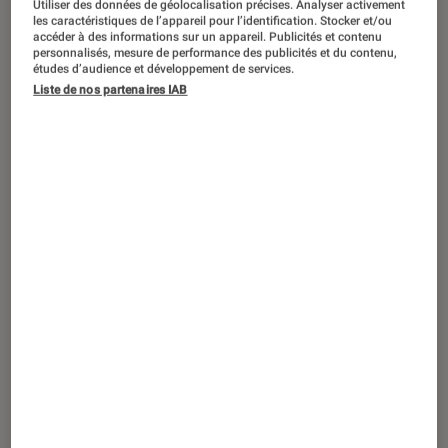
Utiliser des données de géolocalisation précises. Analyser activement
ENTRETIEN
les caractéristiques de l’appareil pour l’identification. Stocker et/ou
accéder à des informations sur un appareil. Publicités et contenu
Livres / BD
•
23 fév. 2023
personnalisés, mesure de performance des publicités et du contenu,
Raconter l’intime, épisode 1 avec
études d’audience et développement de services.
Liste de nos partenaires IAB
JeanLouis Tripp : “J’ai une responsabilité
en tant que raconteur d’histoires”