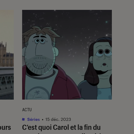
ACTU
Séries
•
15 déc. 2023
ours
C’est quoi
Carol et la fin du