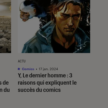
ACTU
Comics
•
17 jan. 2024
…
Y, Le dernier homme
: 3
s de
raisons qui expliquent le
in du
succès du comics