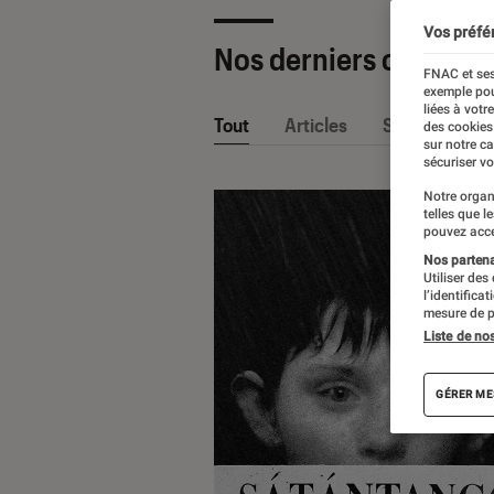
Vos préfé
Nos derniers contenu
FNAC et ses
exemple pou
liées à votr
Tout
Articles
Sélections et
des cookies
sur notre c
sécuriser vo
Notre organ
telles que l
pouvez acce
Nos partenai
Utiliser des
l’identifica
mesure de p
Liste de no
GÉRER ME