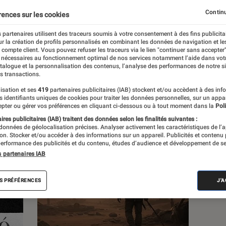
Continu
rences sur les cookies
s
 partenaires utilisent des traceurs soumis à votre consentement à des fins publicita
r la création de profils personnalisés en combinant les données de navigation et l
e compte client. Vous pouvez refuser les traceurs via le lien "continuer sans accepter"
 guides
 nécessaires au fonctionnement optimal de nos services notamment l’aide dans vot
atalogue et la personnalisation des contenus, l’analyse des performances de notre si
s transactions.
isation et ses
419
partenaires publicitaires (IAB) stockent et/ou accèdent à des inf
es identifiants uniques de cookies pour traiter les données personnelles, sur un appa
pter ou gérer vos préférences en cliquant ci-dessous ou à tout moment dans la
Poli
res publicitaires (IAB) traitent des données selon les finalités suivantes :
 données de géolocalisation précises. Analyser activement les caractéristiques de l’
tion. Stocker et/ou accéder à des informations sur un appareil. Publicités et contenu
erformance des publicités et du contenu, études d’audience et développement de se
s partenaires IAB
S PRÉFÉRENCES
J'