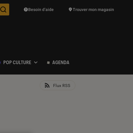
Besoin d’aide
Trouver mon magasin
Des suggestions de produits vont vous être proposées pendant vo
POP CULTURE
AGENDA
Flux RSS