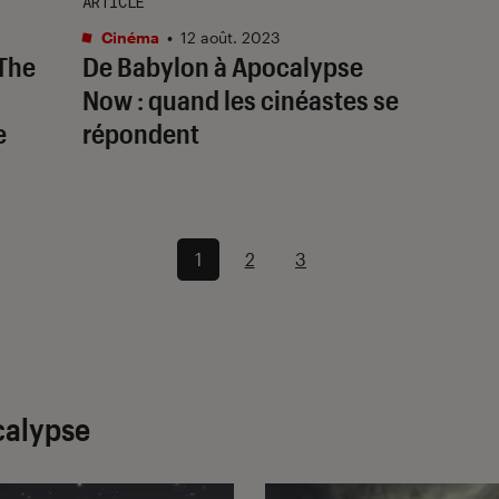
ARTICLE
Cinéma
•
12 août. 2023
The
De
Babylon
à
Apocalypse
Now
: quand les cinéastes se
e
répondent
1
2
3
calypse