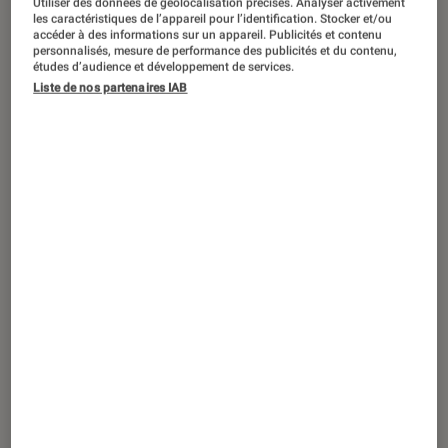
Utiliser des données de géolocalisation précises. Analyser activement
ACTU
les caractéristiques de l’appareil pour l’identification. Stocker et/ou
accéder à des informations sur un appareil. Publicités et contenu
Jeux vidéo
•
07 sep. 2020
personnalisés, mesure de performance des publicités et du contenu,
Super Mario 3D All-Stars : la compilation
études d’audience et développement de services.
Liste de nos partenaires IAB
rêvée arrive sur Nintendo Switch !