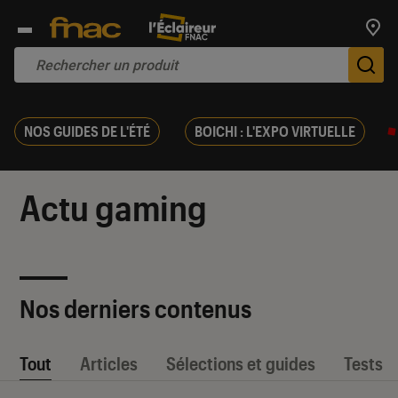
Trouv
De
NOS GUIDES DE L'ÉTÉ
BOICHI : L'EXPO VIRTUELLE
Actu gaming
Nos derniers contenus
Tout
Articles
Sélections et guides
Tests