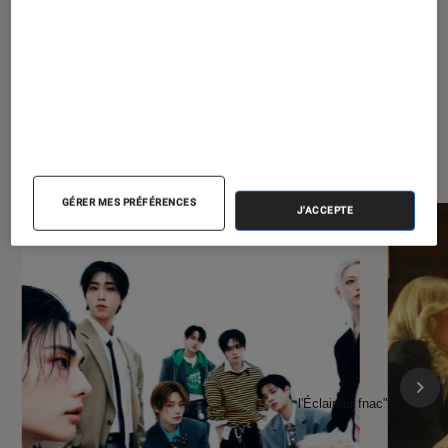
À la une de
VOIR TOUT
l'Éclaireur FNAC
GÉRER MES PRÉFÉRENCES
J'ACCEPTE
l'Éclaireur fnac">