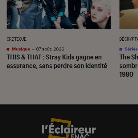
CRITIQUE
DÉCRYPT
Musique
•
07 août. 2026
Séries
THIS & THAT
: Stray Kids gagne en
The S
assurance, sans perdre son identité
sombr
1980