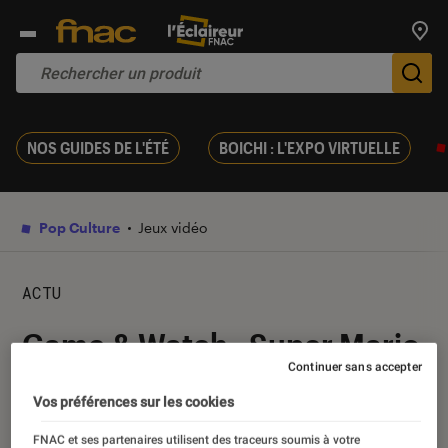
Trouv
De
NOS GUIDES DE L'ÉTÉ
BOICHI : L'EXPO VIRTUELLE
Pop Culture
Jeux vidéo
ACTU
Game & Watch : Super Mario
Continuer sans accepter
Bros, la console parfaite à
Vos préférences sur les cookies
collectionner !
FNAC et ses partenaires utilisent des traceurs soumis à votre