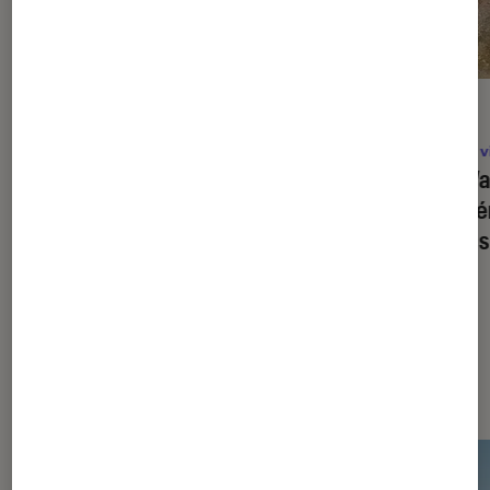
ACTU
ACTU
Cinéma
•
05 août. 2026
Jeux v
Pat Patrouille, Mission Dino
: quelle
Big Wa
est la durée du film d’animation pour
coopér
enfants ?
ne pas
Les plus lus dans Jeux vidéo