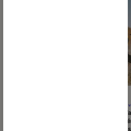
ACTU
ACTU
Jeux vidéo
•
30 juil. 2026
Jeux v
Paw Patrol, la Pat’Patrouille : Mission
Big Wa
Dino
: à partir de quel âge un enfant
coopér
peut-il y jouer ?
ne pas