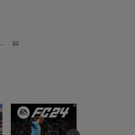
...
63