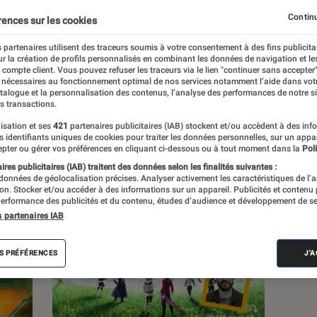
Continu
rences sur les cookies
s
 partenaires utilisent des traceurs soumis à votre consentement à des fins publicita
r la création de profils personnalisés en combinant les données de navigation et l
e compte client. Vous pouvez refuser les traceurs via le lien "continuer sans accepter"
 guides
Tests
 nécessaires au fonctionnement optimal de nos services notamment l’aide dans vot
atalogue et la personnalisation des contenus, l’analyse des performances de notre si
s transactions.
isation et ses
421
partenaires publicitaires (IAB) stockent et/ou accèdent à des inf
es identifiants uniques de cookies pour traiter les données personnelles, sur un appa
pter ou gérer vos préférences en cliquant ci-dessous ou à tout moment dans la
Poli
res publicitaires (IAB) traitent des données selon les finalités suivantes :
 données de géolocalisation précises. Analyser activement les caractéristiques de l’
tion. Stocker et/ou accéder à des informations sur un appareil. Publicités et contenu
erformance des publicités et du contenu, études d’audience et développement de se
s partenaires IAB
S PRÉFÉRENCES
J'