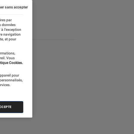
er sans accepter
ires par
es données
 à l’exception
re navigation
te, et pour
ormations,
reil. Vous
tique Cookies.
appareil pour
 personnalisés,
rvices.
ACCEPTE