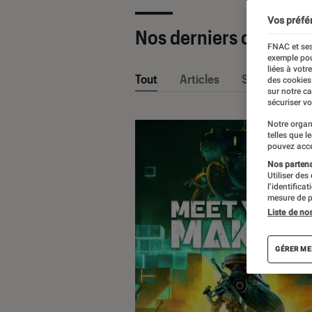
Vos préfé
Nos derniers contenu
FNAC et ses
exemple pou
liées à votr
Tout
Articles
Sélections et
des cookies
sur notre c
sécuriser vo
Notre organ
telles que l
pouvez acce
Nos partenai
Utiliser des
l’identifica
mesure de p
Liste de no
GÉRER ME