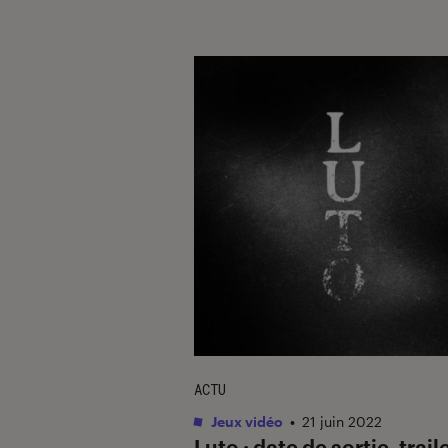
ACTU
Jeux vidéo
•
21 juin 2022
Luto : date de sortie, traile