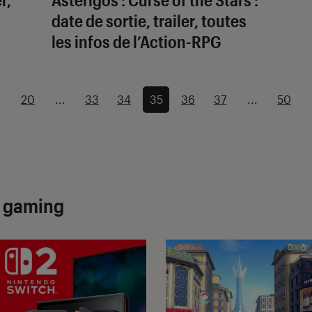
date de sortie, trailer, toutes
les infos de l’Action-RPG
.
20
...
33
34
35
36
37
...
50
u gaming