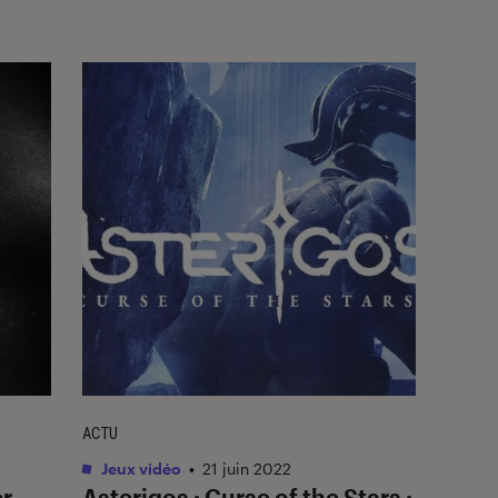
ACTU
Jeux vidéo
•
21 juin 2022
r,
Asterigos : Curse of the Stars :