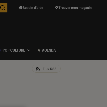
Besoin d’aide
Trouver mon magasin
Des suggestions de produits vont vous être proposées pendant vo
POP CULTURE
AGENDA
Flux RSS