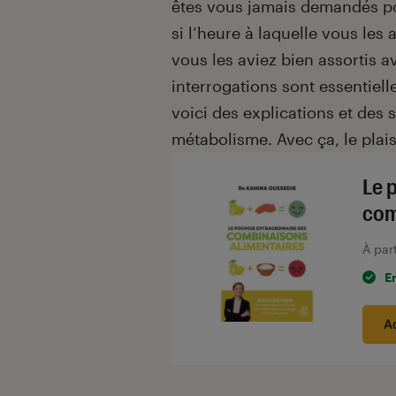
êtes vous jamais demandés pou
si l’heure à laquelle vous le
vous les aviez bien assortis a
interrogations sont essentiell
voici des explications et des 
métabolisme. Avec ça, le plai
Le 
com
À par
E
A