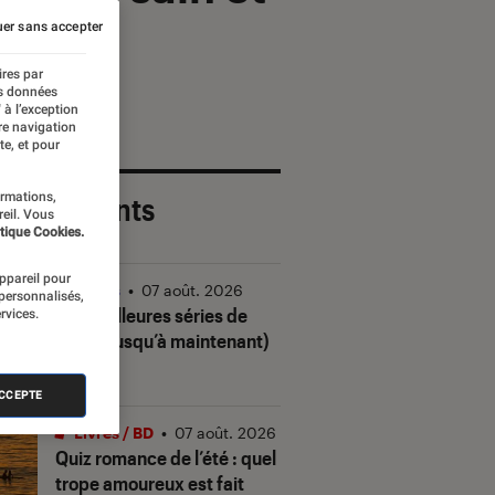
er sans accepter
ires par
es données
 à l’exception
re navigation
te, et pour
ormations,
 plus récents
reil. Vous
tique Cookies.
appareil pour
Séries
•
07 août. 2026
 personnalisés,
Les meilleures séries de
rvices.
2026 (jusqu’à maintenant)
ACCEPTE
Livres / BD
•
07 août. 2026
Quiz romance de l’été : quel
trope amoureux est fait