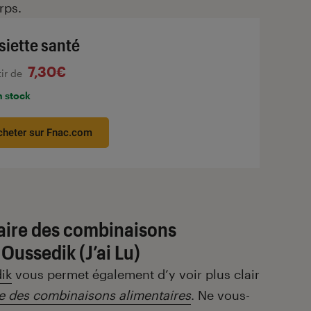
rps.
ssiette santé
7,30€
tir de
n stock
cheter sur Fnac.com
aire des combinaisons
Oussedik (J’ai Lu)
ik
vous permet également d’y voir plus clair
re des combinaisons alimentaires
. Ne vous-