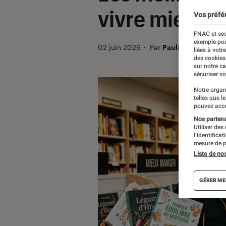
vivre mieux
Vos préfé
FNAC et ses
exemple pou
02 juin 2026
・
Par
Pauline Licata
liées à votr
des cookies
sur notre c
sécuriser vo
Notre organ
telles que l
pouvez acce
Nos partenai
Utiliser des
l’identifica
mesure de p
Liste de no
GÉRER ME