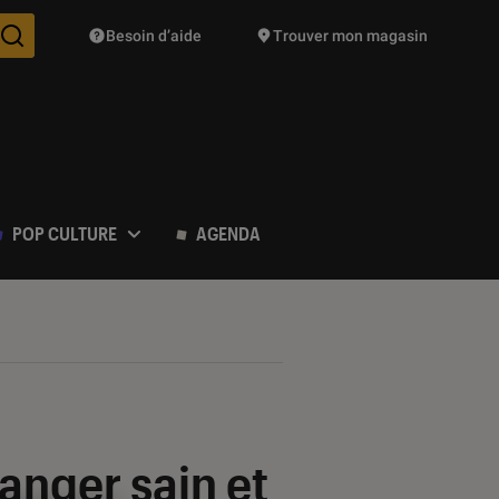
Besoin d’aide
Trouver mon magasin
Des suggestions de produits vont vous être proposées pendant vo
POP CULTURE
AGENDA
manger sain et