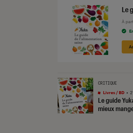
Le 
À par
E
A
CRITIQUE
Livres / BD
•
2
Le guide Yuka
mieux mang