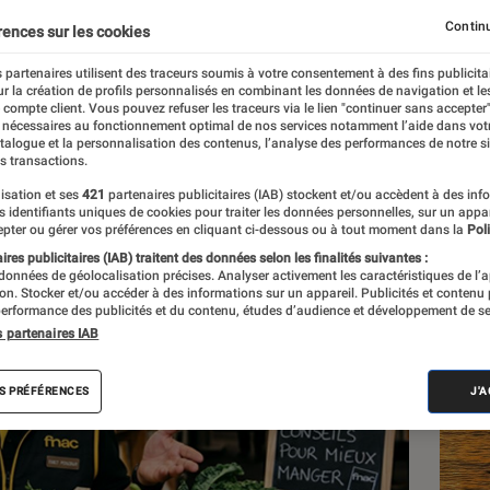
Continu
rences sur les cookies
 partenaires utilisent des traceurs soumis à votre consentement à des fins publicita
r la création de profils personnalisés en combinant les données de navigation et l
e compte client. Vous pouvez refuser les traceurs via le lien "continuer sans accepter"
 nécessaires au fonctionnement optimal de nos services notamment l’aide dans vot
atalogue et la personnalisation des contenus, l’analyse des performances de notre si
s transactions.
isation et ses
421
partenaires publicitaires (IAB) stockent et/ou accèdent à des inf
Les
es identifiants uniques de cookies pour traiter les données personnelles, sur un appa
pter ou gérer vos préférences en cliquant ci-dessous ou à tout moment dans la
Poli
res publicitaires (IAB) traitent des données selon les finalités suivantes :
 données de géolocalisation précises. Analyser activement les caractéristiques de l’
tion. Stocker et/ou accéder à des informations sur un appareil. Publicités et contenu
erformance des publicités et du contenu, études d’audience et développement de se
s partenaires IAB
S PRÉFÉRENCES
J'