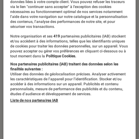
Avec « Le Fil », adapté d’une affaire
données liées à votre compte client. Vous pouvez refuser les traceurs
via le lien "continuer sans accepter" à l’exception des cookies
judiciaire véridique, Daniel Auteuil
nécessaires au fonctionnement optimal de nos services notamment
l’aide dans votre navigation sur notre catalogue et la personnalisation
livre son cinquième film en tant que
des contenus, l’analyse des performances de notre site, et pour
sécuriser vos transactions.
réalisateur. L’occasion de revenir sur
Notre organisation et ses
419
partenaires publicitaires (IAB) stockent
une carrière déjà légendaire, faite de
et/ou accèdent à des informations, telles que les identifiants uniques
rôles majeurs dans de nombreux
de cookies pour traiter les données personnelles, sur un appareil. Vous
pouvez accepter ou gérer vos préférences en cliquant ci-dessous ou à
genres et d’un passage réussi derrière
tout moment dans la
Politique Cookies.
Nos partenaires publicitaires (IAB) traitent des données selon les
la caméra.
finalités suivantes :
Utiliser des données de géolocalisation précises. Analyser activement
les caractéristiques de l’appareil pour l’identification. Stocker et/ou
accéder à des informations sur un appareil. Publicités et contenu
Les Sous-doués passent le bac
personnalisés, mesure de performance des publicités et du contenu,
études d’audience et développement de services.
C’est par la comédie que Daniel Auteuil a fait
Liste de nos partenaires IAB
son apparition auprès du grand public, en
débutant dans de petites productions typées
(
Les Héros n’ont pas froid aux oreilles
,
Clara et
les chics types
), mais aussi en tant