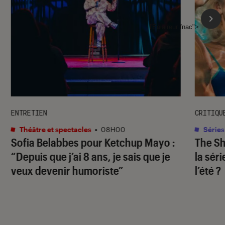
l'Éclaireur fnac">
ENTRETIEN
CRITIQU
Théâtre et spectacles
•
08H00
Séries
Sofia Belabbes pour
Ketchup Mayo
:
The S
“Depuis que j’ai 8 ans, je sais que je
la sér
veux devenir humoriste”
l’été ?