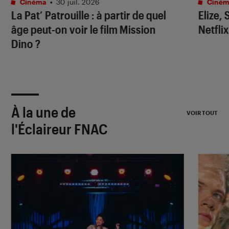
Cinéma
•
30 juil. 2026
Ciném
La Pat’ Patrouille
: à partir de quel
Elize,
âge peut-on voir le film
Mission
Netflix
Dino
?
À la une de
VOIR TOUT
l'Éclaireur FNAC