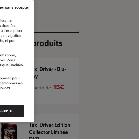
er sans accepter
ires par
es données
 à l’exception
re navigation
ection de produits
te, et pour
ormations,
reil. Vous
tique Cookies.
Taxi Driver - Blu-
Ray
appareil pour
 personnalisés,
15€
À partir de
rvices.
ACCEPTE
Taxi Driver Edition
Collector Limitée