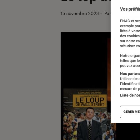
Vos préfé
15 novembre 2023
・
Par
Arthur G.
FNAC et ses
exemple pou
liées à votr
des cookies
sur notre c
sécuriser vo
Notre organ
telles que l
pouvez acce
Nos partenai
Utiliser des
l’identifica
mesure de p
Liste de no
GÉRER ME