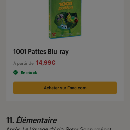
1001 Pattes Blu-ray
14,99€
À partir de
En stock
Acheter sur Fnac.com
11.
Élémentaire
Après
Le Voyage d’Arlo
, Peter Sohn revient