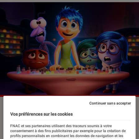
Continuer sans accepter
©Pixar
Vos préférences sur les cookies
FNAC et ses partenaires utilisent des traceurs soumis à votre
Après le tant attendu « Vice-Versa 2 »,
consentement à des fins publicitaires par exemple pour la création de
les studios Pixar reviennent ce 18 juin
profils personnalisés en combinant les données de navigation et les