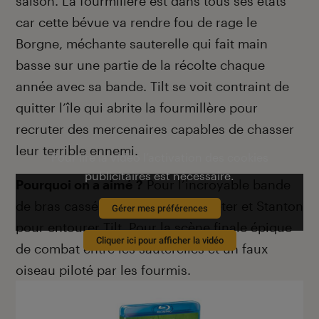
saison. La fourmilière est dans tous ses états
car cette bévue va rendre fou de rage le
Borgne, méchante sauterelle qui fait main
basse sur une partie de la récolte chaque
année avec sa bande. Tilt se voit contraint de
quitter l’île qui abrite la fourmillère pour
recruter des mercenaires capables de chasser
leur terrible ennemi.
Pour lire la vidéo l’activation des cookies
publicitaires est nécessaire.
Pourquoi on a aimé ?
Pour l’incroyable bande
de bras cassés inventée par Lasseter et Stanton
Gérer mes préférences
pour entourer Tilt. Pour la scène finale épique
Cliquer ici pour afficher la vidéo
de combat entre les sauterelles et un faux
oiseau piloté par les fourmis.