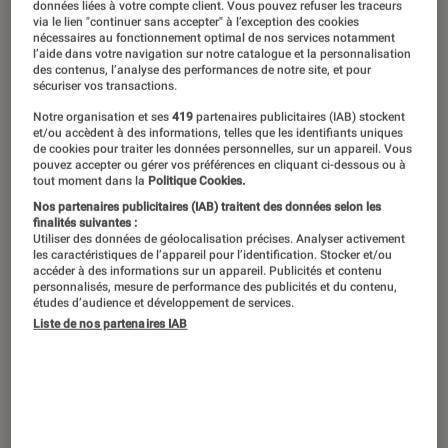
données liées à votre compte client. Vous pouvez refuser les traceurs
avec « Elio ». L’occasion de revisionner
via le lien "continuer sans accepter" à l’exception des cookies
nécessaires au fonctionnement optimal de nos services notamment
les autres films de la firme à la lampe
l’aide dans votre navigation sur notre catalogue et la personnalisation
des contenus, l’analyse des performances de notre site, et pour
qui sautille et de vous donner le
sécuriser vos transactions.
classement (totalement subjectif) de
Notre organisation et ses
419
partenaires publicitaires (IAB) stockent
et/ou accèdent à des informations, telles que les identifiants uniques
nos préférés. Et vous, quels sont les
de cookies pour traiter les données personnelles, sur un appareil. Vous
pouvez accepter ou gérer vos préférences en cliquant ci-dessous ou à
vôtres ?
tout moment dans la
Politique Cookies.
Nos partenaires publicitaires (IAB) traitent des données selon les
finalités suivantes :
Utiliser des données de géolocalisation précises. Analyser activement
1.
Toy Story
les caractéristiques de l’appareil pour l’identification. Stocker et/ou
accéder à des informations sur un appareil. Publicités et contenu
Que font les jouets en votre absence ? Ils
personnalisés, mesure de performance des publicités et du contenu,
études d’audience et développement de services.
vivent de grandes aventures, pardi ! C’est avec
Liste de nos partenaires IAB
cette réjouissante idée que Pixar entre en
fanfare dans le monde de l’animation 3D en
1995 et en changera la donne à jamais.
Toy
Story
deviendra une saga en quatre épisodes,