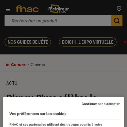
Trouv
De
NOS GUIDES DE L'ÉTÉ
BOICHI : L'EXPO VIRTUELLE
Culture
Cinéma
ACTU
Disney-Pixar célèbre le
Continuer sans accepter
Mexique avec Coco
Vos préférences sur les cookies
10 février 2018
・
Par
Lucie
FNAC et ses partenaires utilisent des traceurs soumis à votre