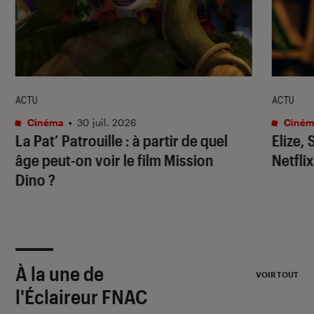
ACTU
ACTU
Cinéma
•
30 juil. 2026
Ciném
La Pat’ Patrouille
: à partir de quel
Elize,
âge peut-on voir le film
Mission
Netflix
Dino
?
À la une de
VOIR TOUT
l'Éclaireur FNAC