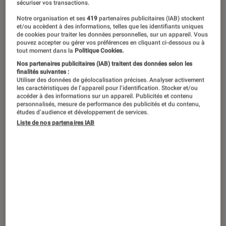
sécuriser vos transactions.
figure féminine d’action que l’on
Notre organisation et ses
419
partenaires publicitaires (IAB) stockent
pourra découvrir. Alors que sa sortie
et/ou accèdent à des informations, telles que les identifiants uniques
de cookies pour traiter les données personnelles, sur un appareil. Vous
en salle est à nouveau repoussée, on
pouvez accepter ou gérer vos préférences en cliquant ci-dessous ou à
tout moment dans la
Politique Cookies.
vous fait patienter en revenant sur ces
Nos partenaires publicitaires (IAB) traitent des données selon les
femmes guerrières qui nous inspirent.
finalités suivantes :
Utiliser des données de géolocalisation précises. Analyser activement
En armure, munies d’un arc ou d’une
les caractéristiques de l’appareil pour l’identification. Stocker et/ou
accéder à des informations sur un appareil. Publicités et contenu
arme à feu, elles sont de plus en plus
personnalisés, mesure de performance des publicités et du contenu,
études d’audience et développement de services.
nombreuses à rivaliser avec les
Liste de nos partenaires IAB
hommes au cinéma, pour se battre ou
se défendre.
Le choix des armes plutôt que
celui des larmes
Hommes absents, danger qui rôde ou guerre