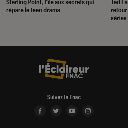
Sterling Point
, l’île aux secrets qui
Ted L
répare le teen drama
retour
séries
Suivez la Fnac