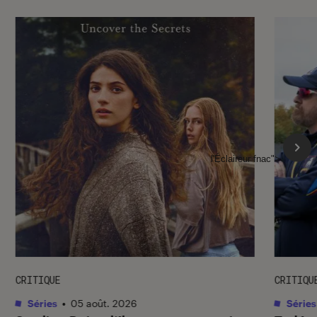
l'Éclaireur fnac">
CRITIQUE
CRITIQU
Séries
•
05 août. 2026
Séries