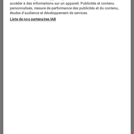
Entre innovation et technologie, il est
accéder à des informations sur un appareil. Publicités et contenu
personnalisés, mesure de performance des publicités et du contenu,
toujours possible d’augmenter le
études d’audience et développement de services.
confort de la maison en optant pour
Liste de nos partenaires IAB
des accessoires ergonomiques,
pratiques et particulièrement utiles.
La preuve par 5 avec ces idées
cadeau qui changent la vie !
Un aspirateur sans fil pour plus de
liberté
Spécialiste des
aspirateurs
performants,
silencieux ou légers, Dyson propose avec son
aspirateur balai V11
un accessoire
particulièrement maniable et efficace, pour un