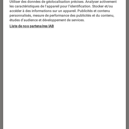
Utiliser des données de géolocalisation précises. Analyser activement
bricolage. Nous avons sélectionné
les caractéristiques de l’appareil pour l’identification. Stocker et/ou
accéder à des informations sur un appareil. Publicités et contenu
pour vous 5 idées novatrices à la fois
personnalisés, mesure de performance des publicités et du contenu,
études d’audience et développement de services.
simples et efficaces pour faciliter vos
Liste de nos partenaires IAB
sessions brico.
Introduction
Découvrez vite toutes les nouvelles tendances
du moment en matière de
bricolage
. Nous
avons sélectionné pour vous 5 idées
novatrices à la fois simples et efficaces pour
faciliter vos sessions brico !
Une seule et unique batterie pour
tous vos outillages
Les outils électroportatifs