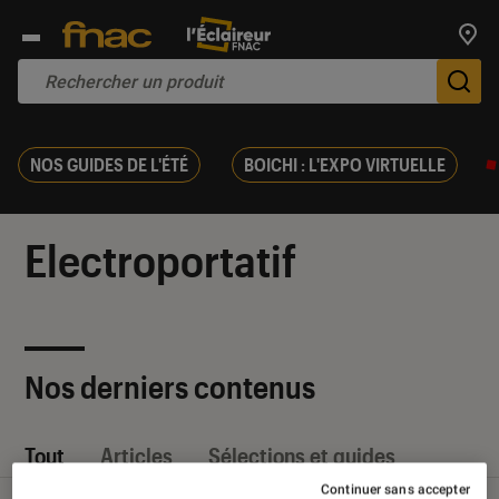
Trouv
De
NOS GUIDES DE L'ÉTÉ
BOICHI : L'EXPO VIRTUELLE
Electroportatif
Nos derniers contenus
Tout
Articles
Sélections et guides
Continuer sans accepter