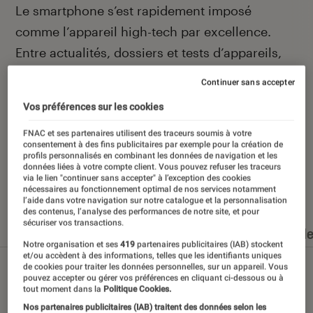
Introduction
Le smartphone s’est rapidement imposé
comme l’appareil high-tech par excellence.
Entre actualités, dossiers et tests d’appareils,
l’Éclaireur Fnac vous accompagne et vous
Continuer sans accepter
conseille quand vient le moment de changer de
Vos préférences sur les cookies
téléphone portable.
FNAC et ses partenaires utilisent des traceurs soumis à votre
consentement à des fins publicitaires par exemple pour la création de
profils personnalisés en combinant les données de navigation et les
données liées à votre compte client. Vous pouvez refuser les traceurs
via le lien "continuer sans accepter" à l’exception des cookies
Nos derniers contenus
nécessaires au fonctionnement optimal de nos services notamment
l’aide dans votre navigation sur notre catalogue et la personnalisation
des contenus, l’analyse des performances de notre site, et pour
sécuriser vos transactions.
Tout
Articles
Dossiers
Sélections et guid
Notre organisation et ses
419
partenaires publicitaires (IAB) stockent
et/ou accèdent à des informations, telles que les identifiants uniques
de cookies pour traiter les données personnelles, sur un appareil. Vous
pouvez accepter ou gérer vos préférences en cliquant ci-dessous ou à
tout moment dans la
Politique Cookies.
Nos partenaires publicitaires (IAB) traitent des données selon les