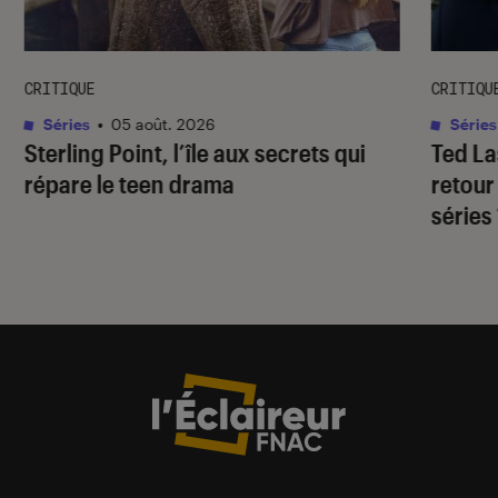
CRITIQUE
CRITIQU
Séries
•
05 août. 2026
Séries
Sterling Point
, l’île aux secrets qui
Ted L
répare le teen drama
retour
séries