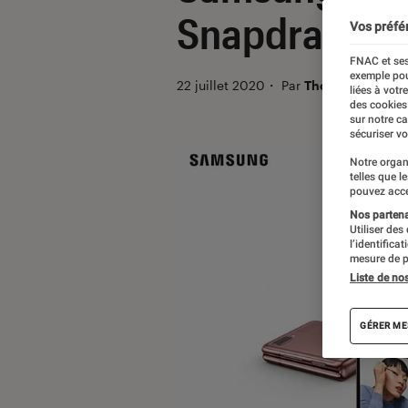
Snapdragon 
Vos préfé
FNAC et ses
exemple pou
22 juillet 2020
・
Par
Thomas Estimbr
liées à votr
des cookies
sur notre c
sécuriser vo
Notre organ
telles que l
pouvez acce
Nos partenai
Utiliser des
l’identifica
mesure de p
Liste de no
GÉRER ME