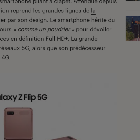
smartphone pliant à clapet
. Attendue depuis
sion reprend les grandes lignes de
la
 par son design. Le smartphone hérite du
jours
« comme un poudrier »
pour dévoiler
ces en définition Full HD+. La grande
 réseaux 5G, alors que son prédécesseur
é 4G.