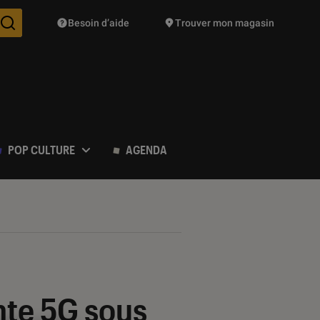
Besoin d’aide
Trouver mon magasin
Des suggestions de produits vont vous être proposées pendant vo
POP CULTURE
AGENDA
nte 5G sous