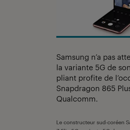
Samsung n’a pas atten
la variante 5G de so
pliant profite de l’o
Snapdragon 865 Plus,
Qualcomm.
Introduction
Le constructeur sud-coréen Sa