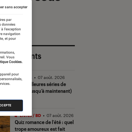
er sans accepter
ires par
es données
 à l’exception
re navigation
te, et pour
ormations,
 plus récents
reil. Vous
tique Cookies.
appareil pour
Séries
•
07 août. 2026
 personnalisés,
Les meilleures séries de
rvices.
2026 (jusqu’à maintenant)
ACCEPTE
Livres / BD
•
07 août. 2026
Quiz romance de l’été : quel
trope amoureux est fait