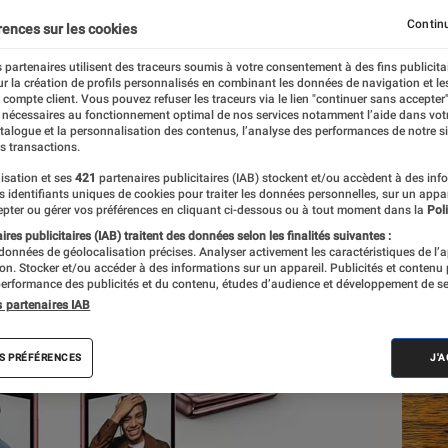
865+
Continu
rences sur les cookies
 partenaires utilisent des traceurs soumis à votre consentement à des fins publicita
r la création de profils personnalisés en combinant les données de navigation et l
e
e compte client. Vous pouvez refuser les traceurs via le lien "continuer sans accepter"
 nécessaires au fonctionnement optimal de nos services notamment l’aide dans vot
atalogue et la personnalisation des contenus, l’analyse des performances de notre si
s transactions.
isation et ses
421
partenaires publicitaires (IAB) stockent et/ou accèdent à des inf
Les
es identifiants uniques de cookies pour traiter les données personnelles, sur un appa
pter ou gérer vos préférences en cliquant ci-dessous ou à tout moment dans la
Poli
res publicitaires (IAB) traitent des données selon les finalités suivantes :
 données de géolocalisation précises. Analyser activement les caractéristiques de l’
tion. Stocker et/ou accéder à des informations sur un appareil. Publicités et contenu
erformance des publicités et du contenu, études d’audience et développement de se
s partenaires IAB
S PRÉFÉRENCES
J'