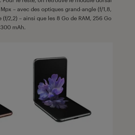
 Pour le reste, on retrouve le module dorsal
 Mpx – avec des optiques grand-angle (f/1,8,
le (f/2,2) – ainsi que les 8 Go de RAM, 256 Go
 3300 mAh.