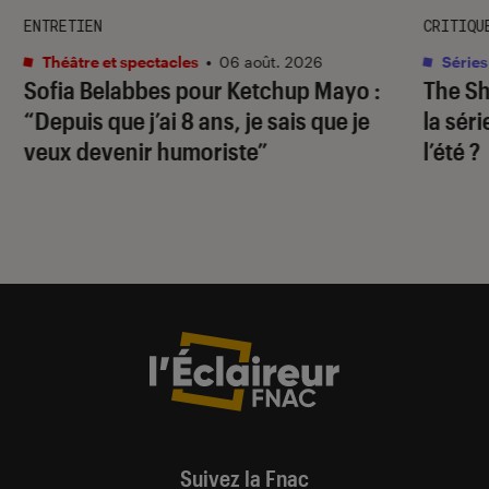
ENTRETIEN
CRITIQU
Théâtre et spectacles
•
06 août. 2026
Séries
Sofia Belabbes pour
Ketchup Mayo
:
The S
“Depuis que j’ai 8 ans, je sais que je
la sér
veux devenir humoriste”
l’été ?
Suivez la Fnac