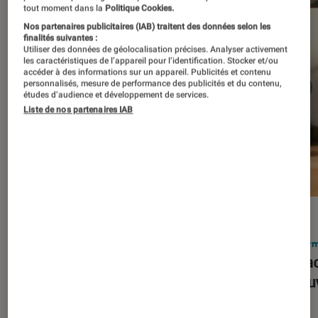
tout moment dans la
Politique Cookies.
Nos partenaires publicitaires (IAB) traitent des données selon les
finalités suivantes :
Utiliser des données de géolocalisation précises. Analyser activement
les caractéristiques de l’appareil pour l’identification. Stocker et/ou
accéder à des informations sur un appareil. Publicités et contenu
personnalisés, mesure de performance des publicités et du contenu,
études d’audience et développement de services.
Liste de nos partenaires IAB
ACTU
ACTU
Smartphones
•
03 mar. 2026
Infor
Apple lance l’iPhone 17e et vient
Le Mac
corriger tous les défauts de son
découv
prédécesseur