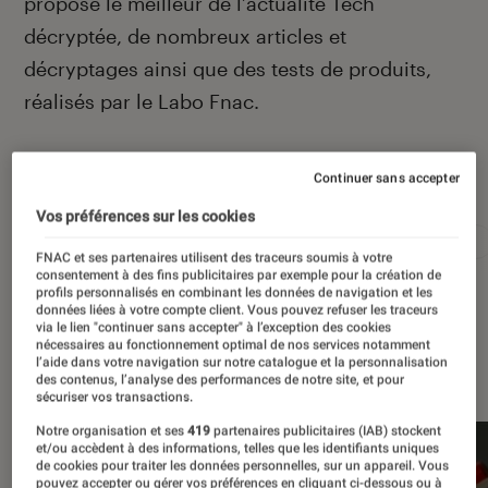
propose le meilleur de l’actualité Tech
décryptée, de nombreux articles et
décryptages ainsi que des tests de produits,
réalisés par le Labo Fnac.
Continuer sans accepter
Autour de ce sujet
Vos préférences sur les cookies
Apple
Intelligence artificielle
Android
Test
FNAC et ses partenaires utilisent des traceurs soumis à votre
consentement à des fins publicitaires par exemple pour la création de
profils personnalisés en combinant les données de navigation et les
données liées à votre compte client. Vous pouvez refuser les traceurs
via le lien "continuer sans accepter" à l’exception des cookies
nécessaires au fonctionnement optimal de nos services notamment
À la une
l’aide dans votre navigation sur notre catalogue et la personnalisation
des contenus, l’analyse des performances de notre site, et pour
sécuriser vos transactions.
Notre organisation et ses
419
partenaires publicitaires (IAB) stockent
et/ou accèdent à des informations, telles que les identifiants uniques
de cookies pour traiter les données personnelles, sur un appareil. Vous
pouvez accepter ou gérer vos préférences en cliquant ci-dessous ou à