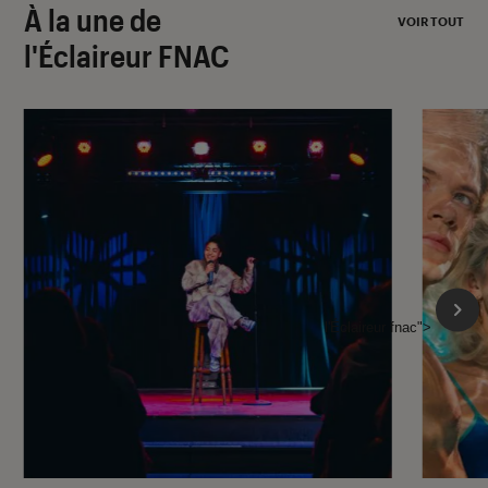
À la une de
VOIR TOUT
l'Éclaireur FNAC
l'Éclaireur fnac">