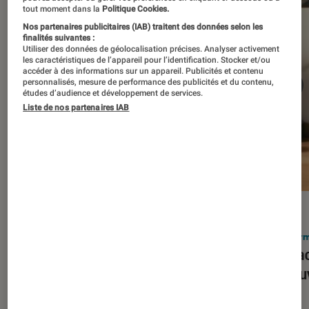
tout moment dans la
Politique Cookies.
Nos partenaires publicitaires (IAB) traitent des données selon les
finalités suivantes :
Utiliser des données de géolocalisation précises. Analyser activement
les caractéristiques de l’appareil pour l’identification. Stocker et/ou
accéder à des informations sur un appareil. Publicités et contenu
personnalisés, mesure de performance des publicités et du contenu,
études d’audience et développement de services.
Liste de nos partenaires IAB
ACTU
ACTU
Smartphones
•
03 mar. 2026
Infor
Apple lance l’iPhone 17e et vient
Le Mac
corriger tous les défauts de son
découv
prédécesseur