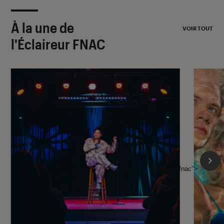
À la une de
VOIR TOUT
l'Éclaireur FNAC
l'Éclaireur fnac">