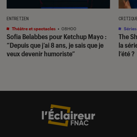
ENTRETIEN
CRITIQU
Théâtre et spectacles
•
08H00
Séries
Sofia Belabbes pour
Ketchup Mayo
:
The S
“Depuis que j’ai 8 ans, je sais que je
la sér
veux devenir humoriste”
l’été ?