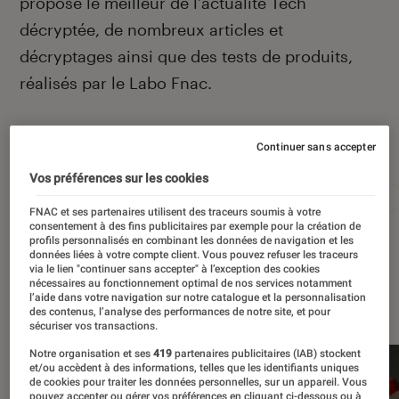
propose le meilleur de l’actualité Tech
décryptée, de nombreux articles et
décryptages ainsi que des tests de produits,
réalisés par le Labo Fnac.
Autour de ce sujet
Continuer sans accepter
Vos préférences sur les cookies
Apple
Intelligence artificielle
Android
Test
FNAC et ses partenaires utilisent des traceurs soumis à votre
consentement à des fins publicitaires par exemple pour la création de
profils personnalisés en combinant les données de navigation et les
données liées à votre compte client. Vous pouvez refuser les traceurs
via le lien "continuer sans accepter" à l’exception des cookies
nécessaires au fonctionnement optimal de nos services notamment
À la une
l’aide dans votre navigation sur notre catalogue et la personnalisation
des contenus, l’analyse des performances de notre site, et pour
sécuriser vos transactions.
Notre organisation et ses
419
partenaires publicitaires (IAB) stockent
et/ou accèdent à des informations, telles que les identifiants uniques
de cookies pour traiter les données personnelles, sur un appareil. Vous
pouvez accepter ou gérer vos préférences en cliquant ci-dessous ou à