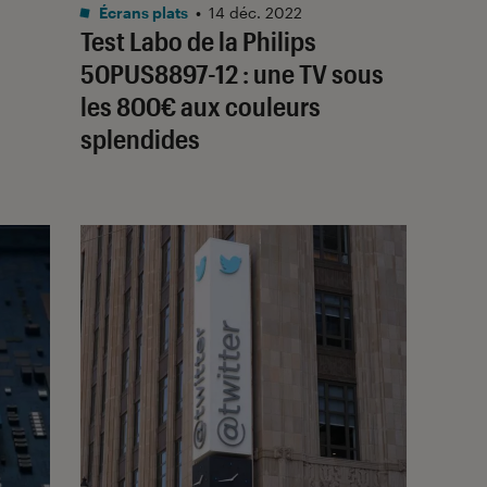
Noté 4 étoiles sur 5
Écrans plats
•
14 déc. 2022
Test Labo de la Philips
50PUS8897-12 : une TV sous
les 800€ aux couleurs
splendides