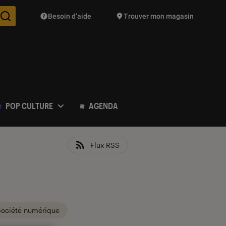
Besoin d’aide
Trouver mon magasin
Des suggestions de produits vont vous être proposées pendant vo
POP CULTURE
AGENDA
Flux RSS
Société numérique