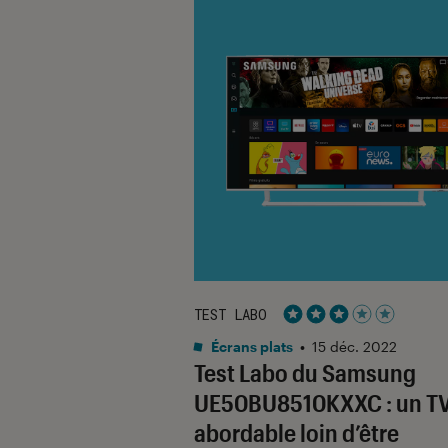
TEST LABO
Noté 3 étoiles sur 5
Écrans plats
•
15 déc. 2022
Test Labo du Samsung
UE50BU8510KXXC : un T
abordable loin d’être