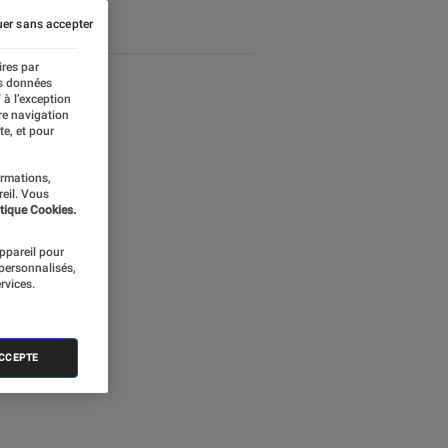
er sans accepter
ires par
es données
 à l’exception
re navigation
te, et pour
ormations,
reil. Vous
tique Cookies.
appareil pour
 personnalisés,
rvices.
nectée
ACCEPTE