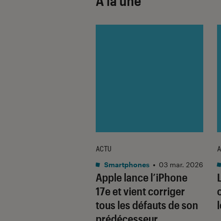
À la une
ACTU
A
•
08 oct. 2025
Smartphones
•
03 mar. 2026
 sont les produits
Apple lance l’iPhone
lus durables du
17e et vient corriger
é ? Découvrez les
tous les défauts de son
usions du
prédécesseur