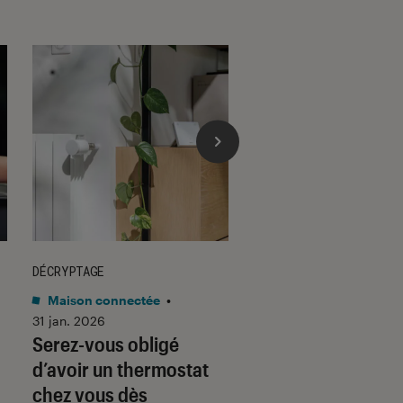
DÉCRYPTAGE
DÉCRYPTAGE
Maison connectée
•
Son
•
30 jan. 2026
Voici pourquoi les
31 jan. 2026
Serez-vous obligé
casques et écoute
d’avoir un thermostat
filaires font un re
chez vous dès
fracassant