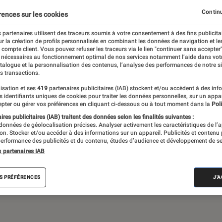
Gaming
Mobilité urbaine
Continu
rences sur les cookies
 partenaires utilisent des traceurs soumis à votre consentement à des fins publicita
r la création de profils personnalisés en combinant les données de navigation et l
e compte client. Vous pouvez refuser les traceurs via le lien "continuer sans accepter"
sques audio, objets connectés… l’Éclaireur
 nécessaires au fonctionnement optimal de nos services notamment l’aide dans vot
atalogue et la personnalisation des contenus, l’analyse des performances de notre si
 de l’actualité Tech décryptée, de nombreux
s transactions.
ue des tests de produits, réalisés par le
isation et ses
419
partenaires publicitaires (IAB) stockent et/ou accèdent à des inf
es identifiants uniques de cookies pour traiter les données personnelles, sur un appa
pter ou gérer vos préférences en cliquant ci-dessous ou à tout moment dans la
Poli
res publicitaires (IAB) traitent des données selon les finalités suivantes :
 données de géolocalisation précises. Analyser activement les caractéristiques de l’
tion. Stocker et/ou accéder à des informations sur un appareil. Publicités et contenu
erformance des publicités et du contenu, études d’audience et développement de se
s partenaires IAB
Android
Test
PC
Windows
Montre con
S PRÉFÉRENCES
J'