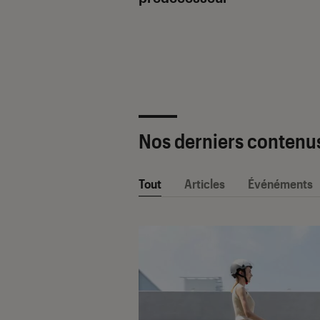
ètre SAV Fnac-
 2025 !
Nos derniers contenu
Tout
Articles
Événéments