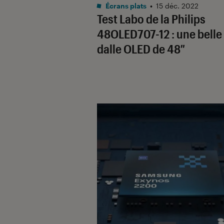
Noté 5 étoiles sur 5
Écrans plats
•
15 déc. 2022
Test Labo de la Philips
48OLED707-12 : une belle
dalle OLED de 48″