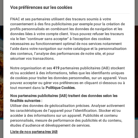
16 janvier 2023
・
Par
Benjamin Logerot
Vos préférences sur les cookies
FNAC et ses partenaires utilisent des traceurs soumis à votre
consentement à des fins publicitaires par exemple pour la création de
profils personnalisés en combinant les données de navigation et les
données liées à votre compte client. Vous pouvez refuser les traceurs
via le lien "continuer sans accepter" à l’exception des cookies
nécessaires au fonctionnement optimal de nos services notamment
l’aide dans votre navigation sur notre catalogue et la personnalisation
des contenus, l’analyse des performances de notre site, et pour
sécuriser vos transactions.
Notre organisation et ses
419
partenaires publicitaires (IAB) stockent
et/ou accèdent à des informations, telles que les identifiants uniques
de cookies pour traiter les données personnelles, sur un appareil. Vous
pouvez accepter ou gérer vos préférences en cliquant ci-dessous ou à
tout moment dans la
Politique Cookies.
Nos partenaires publicitaires (IAB) traitent des données selon les
finalités suivantes :
Utiliser des données de géolocalisation précises. Analyser activement
les caractéristiques de l’appareil pour l’identification. Stocker et/ou
accéder à des informations sur un appareil. Publicités et contenu
personnalisés, mesure de performance des publicités et du contenu,
études d’audience et développement de services.
Google aura mis du temps à communiquer sur l'avenir de
Liste de nos partenaires IAB
ses manettes Stadia.
©Google