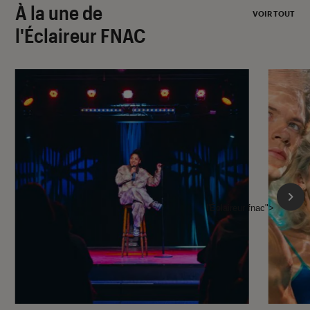
À la une de
VOIR TOUT
l'Éclaireur FNAC
l'Éclaireur fnac">