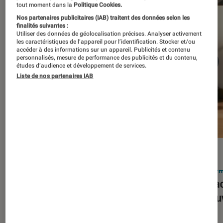
tout moment dans la
Politique Cookies.
Nos partenaires publicitaires (IAB) traitent des données selon les
finalités suivantes :
Utiliser des données de géolocalisation précises. Analyser activement
les caractéristiques de l’appareil pour l’identification. Stocker et/ou
accéder à des informations sur un appareil. Publicités et contenu
personnalisés, mesure de performance des publicités et du contenu,
études d’audience et développement de services.
Liste de nos partenaires IAB
ACTU
ACTU
Smartphones
•
03 mar. 2026
Infor
Apple lance l’iPhone 17e et vient
Le Mac
corriger tous les défauts de son
découv
prédécesseur