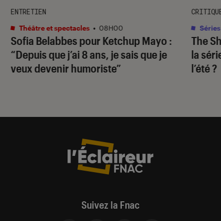
ENTRETIEN
CRITIQU
Théâtre et spectacles
•
08H00
Séries
Sofia Belabbes pour
Ketchup Mayo
:
The S
“Depuis que j’ai 8 ans, je sais que je
la sér
veux devenir humoriste”
l’été ?
Suivez la Fnac