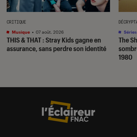
CRITIQUE
DÉCRYPT
Musique
•
07 août. 2026
Séries
THIS & THAT
: Stray Kids gagne en
The S
assurance, sans perdre son identité
sombr
1980