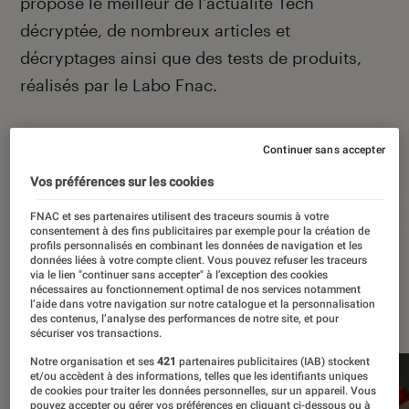
propose le meilleur de l’actualité Tech
décryptée, de nombreux articles et
décryptages ainsi que des tests de produits,
réalisés par le Labo Fnac.
Autour de ce sujet
Continuer sans accepter
Vos préférences sur les cookies
Apple
Intelligence artificielle
Android
Test
FNAC et ses partenaires utilisent des traceurs soumis à votre
consentement à des fins publicitaires par exemple pour la création de
profils personnalisés en combinant les données de navigation et les
données liées à votre compte client. Vous pouvez refuser les traceurs
via le lien "continuer sans accepter" à l’exception des cookies
nécessaires au fonctionnement optimal de nos services notamment
À la une
l’aide dans votre navigation sur notre catalogue et la personnalisation
des contenus, l’analyse des performances de notre site, et pour
sécuriser vos transactions.
Notre organisation et ses
421
partenaires publicitaires (IAB) stockent
et/ou accèdent à des informations, telles que les identifiants uniques
de cookies pour traiter les données personnelles, sur un appareil. Vous
pouvez accepter ou gérer vos préférences en cliquant ci-dessous ou à