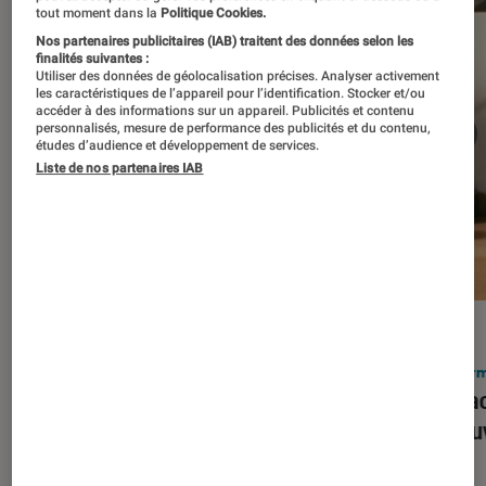
tout moment dans la
Politique Cookies.
Nos partenaires publicitaires (IAB) traitent des données selon les
finalités suivantes :
Utiliser des données de géolocalisation précises. Analyser activement
les caractéristiques de l’appareil pour l’identification. Stocker et/ou
accéder à des informations sur un appareil. Publicités et contenu
personnalisés, mesure de performance des publicités et du contenu,
études d’audience et développement de services.
Liste de nos partenaires IAB
ACTU
ACTU
Smartphones
•
03 mar. 2026
Infor
Apple lance l’iPhone 17e et vient
Le Mac
corriger tous les défauts de son
découv
prédécesseur