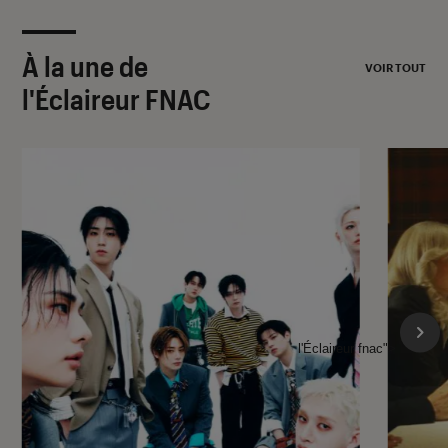
À la une de
VOIR TOUT
l'Éclaireur FNAC
l'Éclaireur fnac">