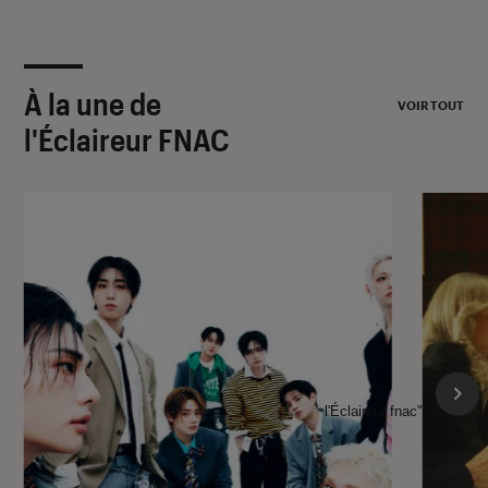
À la une de
VOIR TOUT
l'Éclaireur FNAC
l'Éclaireur fnac">