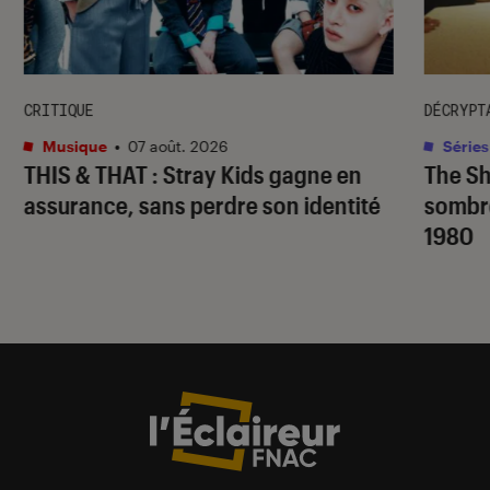
CRITIQUE
DÉCRYPT
Musique
•
07 août. 2026
Séries
THIS & THAT
: Stray Kids gagne en
The S
assurance, sans perdre son identité
sombr
1980