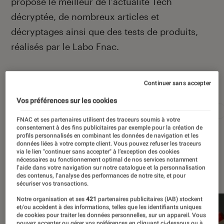
propose le meilleur de l’actualité Tech
décryptée, de nombreux articles et
décryptages ainsi que des tests de produits,
réalisés par le Labo Fnac.
Autour de ce sujet
Continuer sans accepter
Vos préférences sur les cookies
Apple
Intelligence artificielle
Android
Test
FNAC et ses partenaires utilisent des traceurs soumis à votre
consentement à des fins publicitaires par exemple pour la création de
profils personnalisés en combinant les données de navigation et les
données liées à votre compte client. Vous pouvez refuser les traceurs
via le lien "continuer sans accepter" à l’exception des cookies
nécessaires au fonctionnement optimal de nos services notamment
À la une
l’aide dans votre navigation sur notre catalogue et la personnalisation
des contenus, l’analyse des performances de notre site, et pour
sécuriser vos transactions.
Notre organisation et ses
421
partenaires publicitaires (IAB) stockent
et/ou accèdent à des informations, telles que les identifiants uniques
de cookies pour traiter les données personnelles, sur un appareil. Vous
pouvez accepter ou gérer vos préférences en cliquant ci-dessous ou à