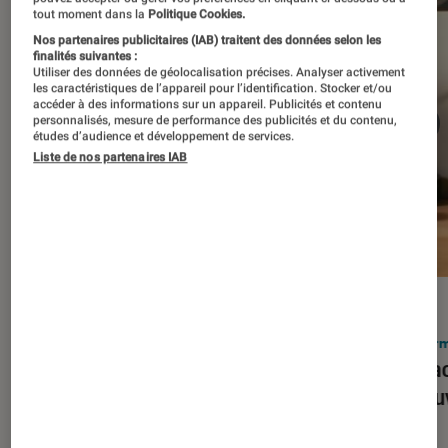
tout moment dans la
Politique Cookies.
Nos partenaires publicitaires (IAB) traitent des données selon les
finalités suivantes :
Utiliser des données de géolocalisation précises. Analyser activement
les caractéristiques de l’appareil pour l’identification. Stocker et/ou
accéder à des informations sur un appareil. Publicités et contenu
personnalisés, mesure de performance des publicités et du contenu,
études d’audience et développement de services.
Liste de nos partenaires IAB
ACTU
ACTU
Smartphones
•
03 mar. 2026
Infor
Apple lance l’iPhone 17e et vient
Le Mac
corriger tous les défauts de son
découv
prédécesseur