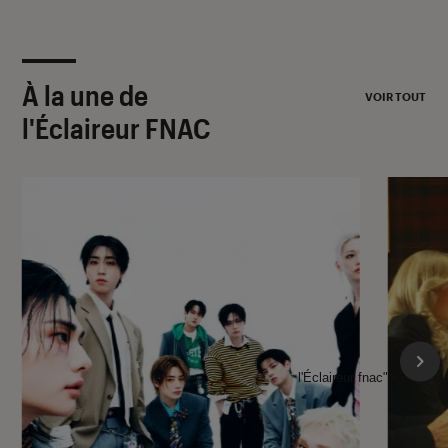
À la une de
VOIR TOUT
l'Éclaireur FNAC
l'Éclaireur fnac">