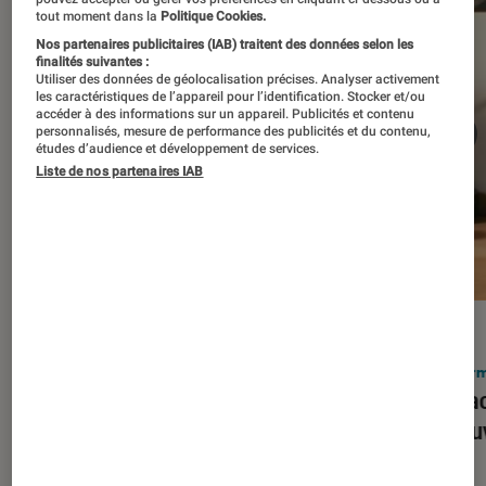
tout moment dans la
Politique Cookies.
Nos partenaires publicitaires (IAB) traitent des données selon les
finalités suivantes :
Utiliser des données de géolocalisation précises. Analyser activement
les caractéristiques de l’appareil pour l’identification. Stocker et/ou
accéder à des informations sur un appareil. Publicités et contenu
personnalisés, mesure de performance des publicités et du contenu,
études d’audience et développement de services.
Liste de nos partenaires IAB
ACTU
ACTU
Smartphones
•
03 mar. 2026
Infor
Apple lance l’iPhone 17e et vient
Le Mac
corriger tous les défauts de son
découv
prédécesseur