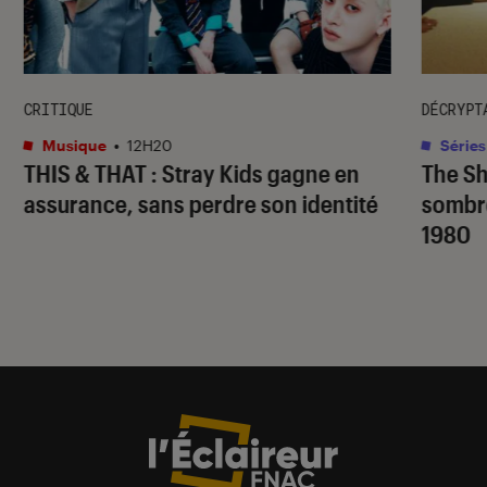
CRITIQUE
DÉCRYPT
Musique
•
12H20
Séries
THIS & THAT
: Stray Kids gagne en
The S
assurance, sans perdre son identité
sombr
1980