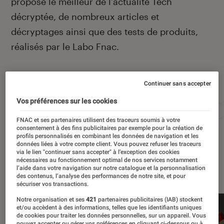
propose le meilleur de l’actualité Tech
décryptée, de nombreux articles et
décryptages ainsi que des tests de produits,
réalisés par le Labo Fnac.
Autour de ce sujet
Continuer sans accepter
Vos préférences sur les cookies
Apple
Intelligence artificielle
Android
Test
FNAC et ses partenaires utilisent des traceurs soumis à votre
consentement à des fins publicitaires par exemple pour la création de
profils personnalisés en combinant les données de navigation et les
données liées à votre compte client. Vous pouvez refuser les traceurs
via le lien "continuer sans accepter" à l’exception des cookies
nécessaires au fonctionnement optimal de nos services notamment
À la une
l’aide dans votre navigation sur notre catalogue et la personnalisation
des contenus, l’analyse des performances de notre site, et pour
sécuriser vos transactions.
Notre organisation et ses
421
partenaires publicitaires (IAB) stockent
et/ou accèdent à des informations, telles que les identifiants uniques
de cookies pour traiter les données personnelles, sur un appareil. Vous
pouvez accepter ou gérer vos préférences en cliquant ci-dessous ou à