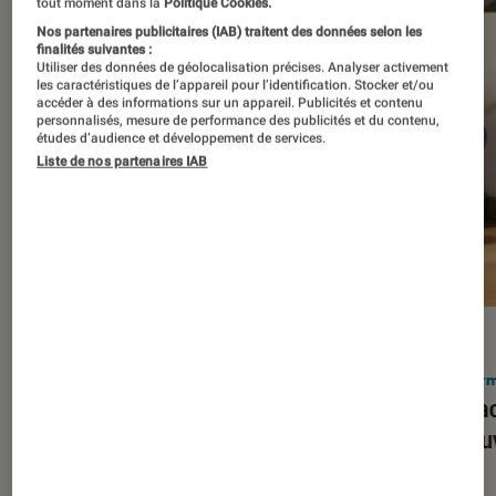
tout moment dans la
Politique Cookies.
Nos partenaires publicitaires (IAB) traitent des données selon les
finalités suivantes :
Utiliser des données de géolocalisation précises. Analyser activement
les caractéristiques de l’appareil pour l’identification. Stocker et/ou
accéder à des informations sur un appareil. Publicités et contenu
personnalisés, mesure de performance des publicités et du contenu,
études d’audience et développement de services.
Liste de nos partenaires IAB
ACTU
ACTU
Smartphones
•
03 mar. 2026
Infor
Apple lance l’iPhone 17e et vient
Le Mac
corriger tous les défauts de son
découv
prédécesseur