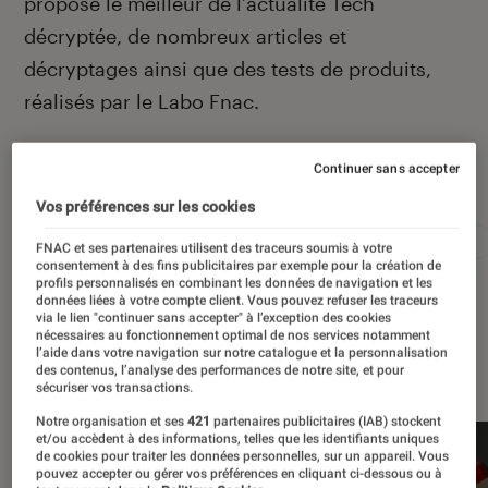
propose le meilleur de l’actualité Tech
décryptée, de nombreux articles et
décryptages ainsi que des tests de produits,
réalisés par le Labo Fnac.
Continuer sans accepter
Autour de ce sujet
Vos préférences sur les cookies
Apple
Intelligence artificielle
Android
Test
FNAC et ses partenaires utilisent des traceurs soumis à votre
consentement à des fins publicitaires par exemple pour la création de
profils personnalisés en combinant les données de navigation et les
données liées à votre compte client. Vous pouvez refuser les traceurs
via le lien "continuer sans accepter" à l’exception des cookies
nécessaires au fonctionnement optimal de nos services notamment
l’aide dans votre navigation sur notre catalogue et la personnalisation
À la une
des contenus, l’analyse des performances de notre site, et pour
sécuriser vos transactions.
Notre organisation et ses
421
partenaires publicitaires (IAB) stockent
et/ou accèdent à des informations, telles que les identifiants uniques
de cookies pour traiter les données personnelles, sur un appareil. Vous
pouvez accepter ou gérer vos préférences en cliquant ci-dessous ou à