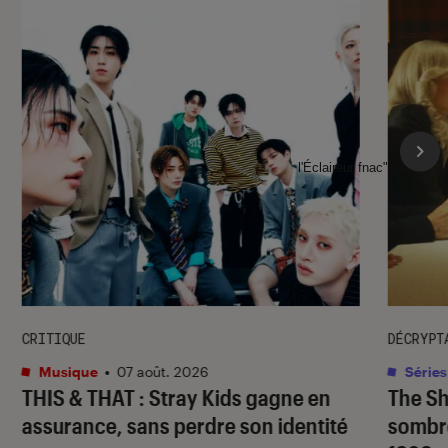
l'Éclaireur fnac">
CRITIQUE
DÉCRYPT
Musique
•
07 août. 2026
Séries
THIS & THAT
: Stray Kids gagne en
The S
assurance, sans perdre son identité
sombr